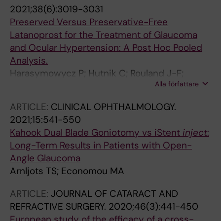
2021;38(6):3019-3031
Preserved Versus Preservative-Free
Latanoprost for the Treatment of Glaucoma
and Ocular Hypertension: A Post Hoc Pooled
Analysis.
Harasymowycz P; Hutnik C; Rouland J-F;
Alla författare
Negrete FJM; Economou MA; Denis P;
Baudouin C
ARTICLE:
CLINICAL OPHTHALMOLOGY.
2021;15:541-550
Kahook Dual Blade Goniotomy vs iStent
inject
:
Long-Term Results in Patients with Open-
Angle Glaucoma
Arnljots TS; Economou MA
ARTICLE:
JOURNAL OF CATARACT AND
REFRACTIVE SURGERY.
2020;46(3):441-450
European study of the efficacy of a cross-