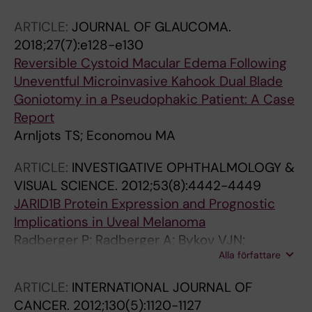
ARTICLE:
JOURNAL OF GLAUCOMA.
2018;27(7):e128-e130
Reversible Cystoid Macular Edema Following
Uneventful Microinvasive Kahook Dual Blade
Goniotomy in a Pseudophakic Patient: A Case
Report
Arnljots TS; Economou MA
ARTICLE:
INVESTIGATIVE OPHTHALMOLOGY &
VISUAL SCIENCE.
2012;53(8):4442-4449
JARID1B Protein Expression and Prognostic
Implications in Uveal Melanoma
Radberger P; Radberger A; Bykov VJN;
Alla författare
Seregard S; Economou MA
ARTICLE:
INTERNATIONAL JOURNAL OF
CANCER.
2012;130(5):1120-1127