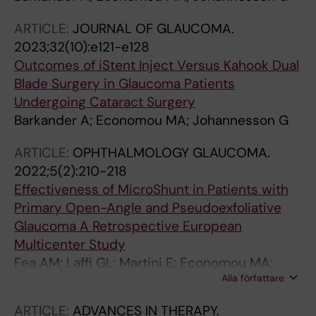
ARTICLE:
JOURNAL OF GLAUCOMA.
2023;32(10):e121-e128
Outcomes of iStent Inject Versus Kahook Dual
Blade Surgery in Glaucoma Patients
Undergoing Cataract Surgery
Barkander A; Economou MA; Johannesson G
ARTICLE:
OPHTHALMOLOGY GLAUCOMA.
2022;5(2):210-218
Effectiveness of MicroShunt in Patients with
Primary Open-Angle and Pseudoexfoliative
Glaucoma A Retrospective European
Multicenter Study
Fea AM; Laffi GL; Martini E; Economou MA;
Alla författare
Caselgrandi P; Sacchi M; Au L
ARTICLE:
ADVANCES IN THERAPY.