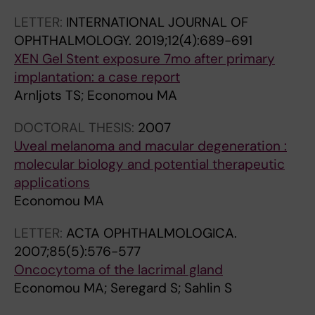
M
V
V
M
C
V
O
E
E
O
E
E
LETTER:
INTERNATIONAL JOURNAL OF
L
O
O
L
R
O
OPHTHALMOLOGY.
2019;12(4):689-691
O
P
P
O
R
P
XEN Gel Stent exposure 7mo after primary
G
H
H
G
E
H
implantation: a case report
I
T
T
I
S
T
Arnljots TS; Economou MA
C
H
H
C
E
H
DOCTORAL THESIS:
2007
A
A
A
A
A
A
Uveal melanoma and macular degeneration :
.
L
L
.
R
L
molecular biology and potential therapeutic
2
M
M
2
C
M
applications
0
O
O
0
H
O
Economou MA
0
L
L
0
.
L
8
O
O
7
2
O
LETTER:
ACTA OPHTHALMOLOGICA.
;
G
G
;
0
G
2007;85(5):576-577
4
Y
Y
8
0
Y
Oncocytoma of the lacrimal gland
6
&
&
5
6
&
Economou MA; Seregard S; Sahlin S
:
V
V
(
;
V
2
I
I
5
1
I