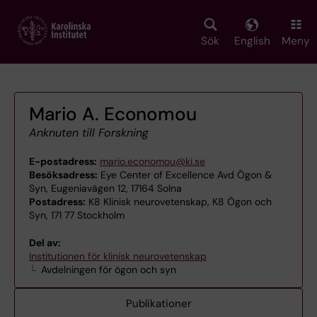
Skip
to
main
Sök
English
Meny
content
Mario A. Economou
Anknuten till Forskning
E-postadress:
mario.economou@ki.se
Besöksadress:
Eye Center of Excellence Avd Ögon &
Syn, Eugeniavägen 12, 17164 Solna
Postadress:
K8 Klinisk neurovetenskap, K8 Ögon och
Syn, 171 77 Stockholm
Del av:
Institutionen för klinisk neurovetenskap
Avdelningen för ögon och syn
Publikationer