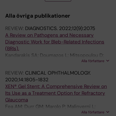
T
T
T
T
T
T
I
I
I
I
I
I
Alla övriga publikationer
C
C
C
C
C
C
L
L
L
L
L
L
REVIEW:
DIAGNOSTICS.
2022;12(9):2075
E
E
E
E
E
E
A Review on Pathogens and Necessary
:
:
:
:
:
:
Diagnostic Work for Bleb-Related Infections
A
I
I
A
C
I
(BRIs).
C
N
N
C
L
N
Kandarakis SA; Doumazos L; Mitsopoulou D;
T
V
V
T
I
V
Alla författare
Economou MA; Mylona I; Dimitriou C; Petrou P;
A
E
E
A
N
E
Georgalas I
O
S
S
O
I
S
REVIEW:
CLINICAL OPHTHALMOLOGY.
P
T
T
P
C
T
2020;14:1805-1832
H
I
I
H
A
I
XEN® Gel Stent: A Comprehensive Review on
T
G
G
T
L
G
Its Use as a Treatment Option for Refractory
H
A
A
H
C
A
Glaucoma
A
T
T
A
A
T
Fea AM; Durr GM; Marolo P; Malinverni L;
L
I
I
L
N
I
Alla författare
Economou MA; Ahmed I