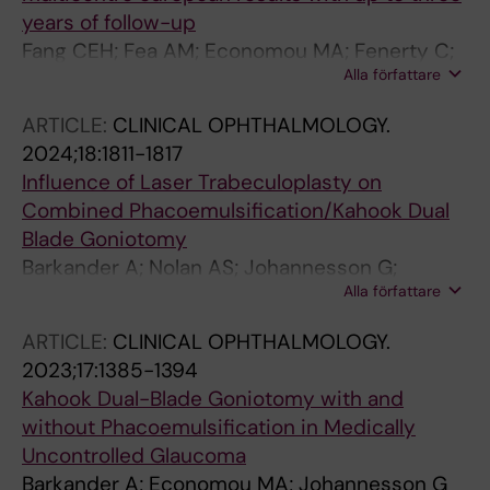
years of follow-up
Fang CEH; Fea AM; Economou MA; Fenerty C;
Alla författare
Yau K; Yu J; Au L
ARTICLE:
CLINICAL OPHTHALMOLOGY.
2024;18:1811-1817
Influence of Laser Trabeculoplasty on
Combined Phacoemulsification/Kahook Dual
Blade Goniotomy
Barkander A; Nolan AS; Johannesson G;
Alla författare
Economou MA
ARTICLE:
CLINICAL OPHTHALMOLOGY.
2023;17:1385-1394
Kahook Dual-Blade Goniotomy with and
without Phacoemulsification in Medically
Uncontrolled Glaucoma
Barkander A; Economou MA; Johannesson G