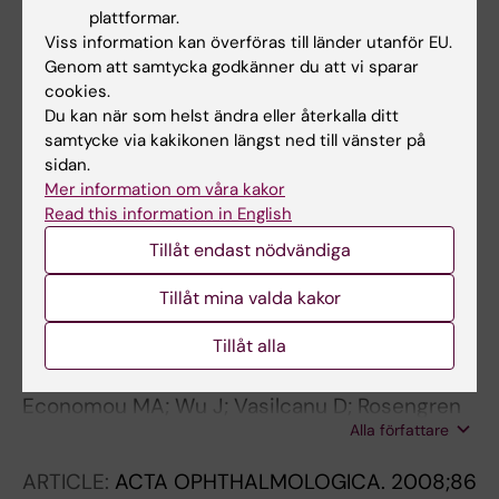
Seregard S; Kiessling R
plattformar.
ARTICLE:
ACTA OPHTHALMOLOGICA.
Viss information kan överföras till länder utanför EU.
2008;86(8):930-931
Genom att samtycka godkänner du att vi sparar
cookies.
Uveal melanoma and macular degeneration:
Du kan när som helst ändra eller återkalla ditt
molecular biology and potential therapeutic
samtycke via kakikonen längst ned till vänster på
applications
sidan.
Economou M-A
Mer information om våra kakor
Read this information in English
ARTICLE:
ACTA OPHTHALMOLOGICA.
2008;86
Tillåt endast nödvändiga
Thesis 4:42-49
Inhibition of VEGF secretion and experimental
Tillåt mina valda kakor
choroidal neovascularization by
Tillåt alla
picropodophyllin (PPP), an inhibitor of the
insulin-like growth factor-1 receptor.
Economou MA; Wu J; Vasilcanu D; Rosengren
Alla författare
L; All-Ericsson C; van der Ploeg I; Menu E;
Girnita L; Axelson M; Larsson O; Seregard S;
ARTICLE:
ACTA OPHTHALMOLOGICA.
2008;86
Kvanta A