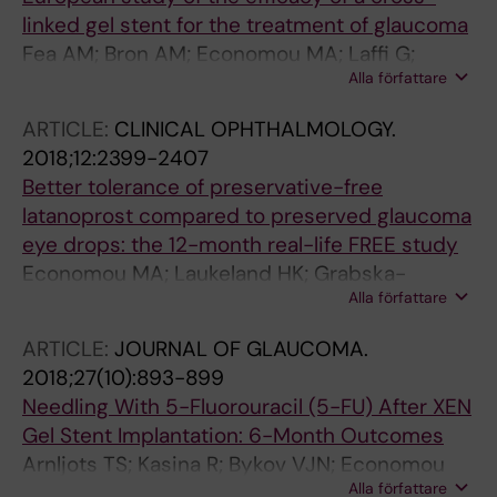
linked gel stent for the treatment of glaucoma
Fea AM; Bron AM; Economou MA; Laffi G;
Alla författare
Martini E; Figus M; Oddone F
ARTICLE:
CLINICAL OPHTHALMOLOGY.
2018;12:2399-2407
Better tolerance of preservative-free
latanoprost compared to preserved glaucoma
eye drops: the 12-month real-life FREE study
Economou MA; Laukeland HK; Grabska-
Alla författare
Liberek I; Rouland J-F
ARTICLE:
JOURNAL OF GLAUCOMA.
2018;27(10):893-899
Needling With 5-Fluorouracil (5-FU) After XEN
Gel Stent Implantation: 6-Month Outcomes
Arnljots TS; Kasina R; Bykov VJN; Economou
Alla författare
MA