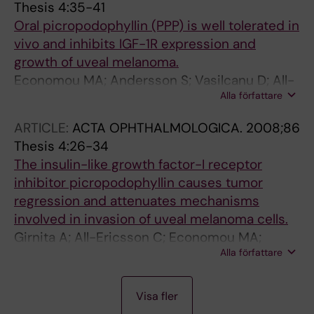
Thesis 4:35-41
Oral picropodophyllin (PPP) is well tolerated in
vivo and inhibits IGF-1R expression and
growth of uveal melanoma.
Economou MA; Andersson S; Vasilcanu D; All-
Alla författare
Ericsson C; Menu E; Girnita A; Girnita L;
Axelson M; Seregard S; Larsson O
ARTICLE:
ACTA OPHTHALMOLOGICA.
2008;86
Thesis 4:26-34
The insulin-like growth factor-I receptor
inhibitor picropodophyllin causes tumor
regression and attenuates mechanisms
involved in invasion of uveal melanoma cells.
Girnita A; All-Ericsson C; Economou MA;
Alla författare
Aström K; Axelson M; Seregard S; Larsson O;
Girnita L
A
A
A
A
A
A
Visa fler
R
R
R
R
R
R