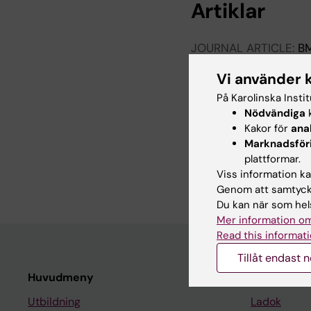
Artiklar
JOURNAL ARTICLE:
B
Using informal caregi
Vi använder 
settings: a mixed-me
Falt M; Degsell E; Gu
På Karolinska Insti
Nödvändiga
k
ARTICLE:
JAMA NEUR
Kakor för
ana
Effect of Irrigation 
Marknadsför
Subdural Hematoma A 
plattformar.
Bartley A; Bartek JJ; 
Viss information kan
Genom att samtycka
Du kan när som hels
Mer information om
Read this informati
Tillåt endast 
Huvudmeny
Student
Utbildning
Ladok