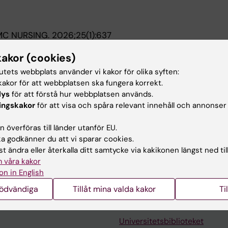
MC NURSING.
2026;25(1):637
vers' experience data to inform quality improvement in 
kakor (cookies)
thods systematic review
stavsson P; Vogelsang A-CV
tutets webbplats använder vi kakor för olika syften:
akor för att webbplatsen ska fungera korrekt.
OLOGY.
2023;80(1):58-63
lys
för att förstå hur webbplatsen används.
Fluid Temperature on Recurrence in the Evacuation of Chr
ingskakor
för att visa och spåra relevant innehåll och annonser
Randomized Clinical Trial
Jakola AS; Sundblom J; Falt M; Forander P; Marklund N; Ti
 överföras till länder utanför EU.
 godkänner du att vi sparar cookies.
t ändra eller återkalla ditt samtycke via kakikonen längst ned til
 våra kakor
on in English
nödvändiga
Tillåt mina valda kakor
Ti
Kontakta och besök KI
Universitetsbiblioteket