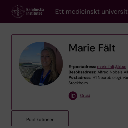
Skip
Ett medicinskt universit
to
main
content
Marie Fält
E-postadress:
marie.falt@ki.se
Besöksadress:
Alfred Nobels Al
Postadress:
H1 Neurobiologi, vå
Stockholm
Orcid
Publikationer