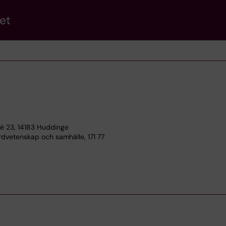
et
lé 23, 14183 Huddinge
rdvetenskap och samhälle, 171 77