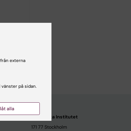
healthcare
onic
 från externa
sell M
l vänster på sidan.
llåt alla
Karolinska Institutet
171 77 Stockholm