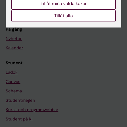
Forskning
Tillåt mina valda kakor
Om KI
Tillåt alla
På gång
Nyheter
Kalender
Student
Ladok
Canvas
Schema
Studentmejlen
Kurs- och programwebbar
Student på KI