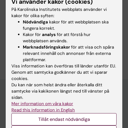
Vi använder kakor (cookies)
universitet.
Musikvetenskap, Stockholms universitet.
På Karolinska Institutets webbplats använder vi
Ekonomisk historia, Stockholms universitet
kakor för olika syften:
Nödvändiga
kakor för att webbplatsen ska
Utlandsstudier i USA, Kanada och Frankrike
fungera korrekt.
Kakor för
analys
för att förstå hur
webbplatsen används.
Marknadsföringskakor
för att visa och spåra
relevant innehåll och annonser från externa
Är du Maria Sachs?
plattformar.
Redigera din profil
Viss information kan överföras till länder utanför EU.
Genom att samtycka godkänner du att vi sparar
cookies.
Du kan när som helst ändra eller återkalla ditt
samtycke via kakikonen längst ned till vänster på
sidan.
Huvudmeny
Mer information om våra kakor
Read this information in English
Utbildning
Tillåt endast nödvändiga
Forskarutbildning