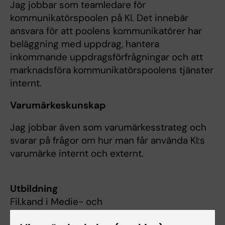
Jag jobbar som teamledare för
kommunikatörspoolen på KI. Det innebär
ansvara för att poolens kommunikatörer har
beläggning med uppdrag, hantera
inkommande uppdragsförfrågningar och att
marknadsföra kommunikatörspoolens tjänster
internt.
Varumärkeskunskap
Jag jobbar även som varumärkesstrateg och
svarar på frågor om hur man får använda KI:s
varumärke internt och externt.
Utbildning
Fil.kand i Medie- och
kommunikationsvetenskap, Karlstads