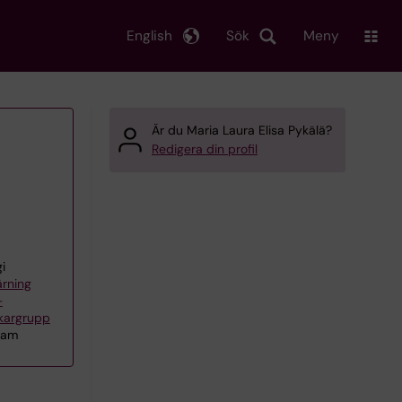
English
Sök
Meny
Är du Maria Laura Elisa Pykälä?
Redigera din profil
i
ärning
–
kargrupp
eam