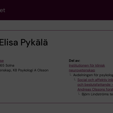
et
Elisa Pykälä
.se
Del av:
165 Solna
Institutionen för klinisk
enskap, K8 Psykologi A Olsson
neurovetenskap
Avdelningen för psykolog
Social och affektiv inl
och beslutsfattande 
Andreas Olssons fors
Björn Lindströms t