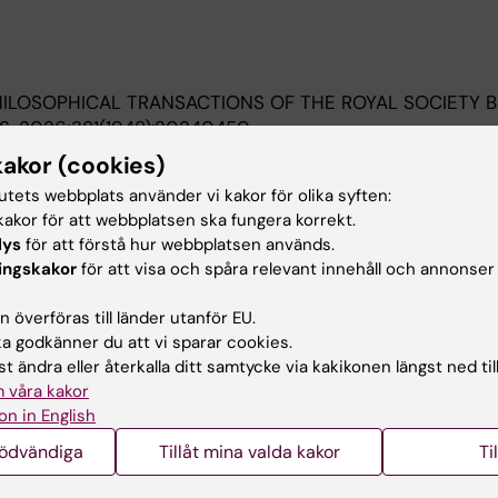
ILOSOPHICAL TRANSACTIONS OF THE ROYAL SOCIETY B
S.
2026;381(1948):20240450
g strategies interact with social network structure an
kakor (cookies)
 collective search
tutets webbplats använder vi kakor för olika syften:
alesic M
akor för att webbplatsen ska fungera korrekt.
lys
för att förstå hur webbplatsen används.
IENCE.
2026;391(6784):eady1055
ingskakor
för att visa och spåra relevant innehåll och annonser
ng of human foragers reveals adaptive social information
 överföras till länder utanför EU.
 D; Kortet R; Niemela PT; Kavelaars MM; Monk CT; Pykala
 godkänner du att vi sparar cookies.
Alla 
t ändra eller återkalla ditt samtycke via kakikonen längst ned til
 våra kakor
on in English
nödvändiga
Tillåt mina valda kakor
Ti