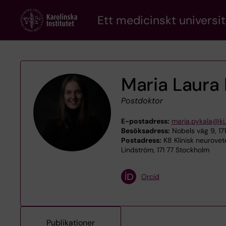
Skip
Ett medicinskt universit
to
main
content
Maria Laura 
Postdoktor
E-postadress:
maria.pykala@ki
Besöksadress:
Nobels väg 9, 17
Postadress:
K8 Klinisk neurovet
Lindström, 171 77 Stockholm
Orcid
Publikationer