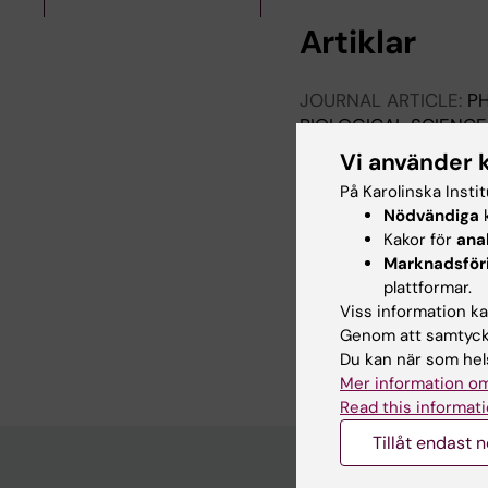
Artiklar
JOURNAL ARTICLE:
PH
BIOLOGICAL SCIENCE
Heterogeneous learnin
Vi använder 
complexity to benefit
På Karolinska Insti
Pykala M; Dillion D; G
Nödvändiga
k
Kakor för
ana
JOURNAL ARTICLE:
SC
Marknadsför
High-precision tracki
plattformar.
the wild
Viss information kan
Schakowski A; Deffner
Genom att samtycka
Kurvers RHJM
Du kan när som hels
Mer information om
Read this informati
Tillåt endast 