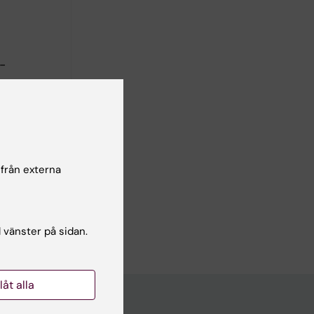
-
d problem
 från externa
 use in
 M;
författare
l vänster på sidan.
llåt alla