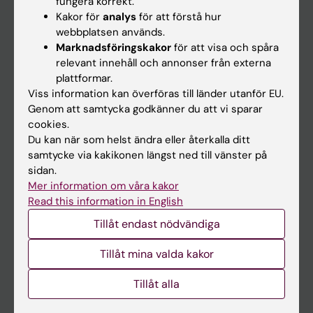
fungera korrekt.
Kakor för
analys
för att förstå hur
Student
webbplatsen används.
Ladok
Marknadsföringskakor
för att visa och spåra
relevant innehåll och annonser från externa
Canvas
plattformar.
Schema
Viss information kan överföras till länder utanför EU.
Genom att samtycka godkänner du att vi sparar
Studentmejlen
cookies.
Kurs- och programwebbar
Du kan när som helst ändra eller återkalla ditt
samtycke via kakikonen längst ned till vänster på
Student på KI
sidan.
Mer information om våra kakor
Read this information in English
Medarbetare
Tillåt endast nödvändiga
Medarbetarportalen
Tillåt mina valda kakor
Kontakta och besök KI
Tillåt alla
Universitetsbiblioteket
Stöd forskning och utbildning