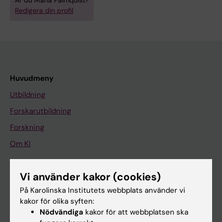
Är du Maria Palmquist?
Redigera din profil
Huvudmeny
Utbildning
Forskarutbildning
Forskning
Om KI
Vi använder kakor (cookies)
På gång
På Karolinska Institutets webbplats använder vi
Nyheter
kakor för olika syften:
Kalender
Nödvändiga
kakor för att webbplatsen ska