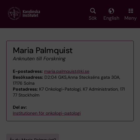
Skip
to
main
Sök
English
Meny
content
Maria Palmquist
Anknuten till Forskning
E-postadress:
maria.palmquist@ki.se
Besöksadress:
D2:04 GKS,Anna Steckséns gata 30A,
17176 Solna
Postadress:
K7 Onkologi-Patologi, K7 Administration, 171
77 Stockholm
Del av:
Institutionen för onkologi-patologi