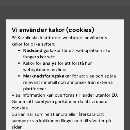
Huvudmeny
Vi använder kakor (cookies)
På Karolinska Institutets webbplats använder vi
Utbildning
kakor för olika syften:
Forskarutbildning
Nödvändiga
kakor för att webbplatsen ska
fungera korrekt.
Forskning
Kakor för
analys
för att förstå hur
Om KI
webbplatsen används.
Marknadsföringskakor
för att visa och spåra
relevant innehåll och annonser från externa
På gång
plattformar.
Viss information kan överföras till länder utanför EU.
Nyheter
Genom att samtycka godkänner du att vi sparar
Kalender
cookies.
Du kan när som helst ändra eller återkalla ditt
Student
samtycke via kakikonen längst ned till vänster på
sidan.