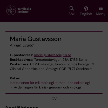
Skip
to
main
Sök
English
Meny
content
Maria Gustavsson
Annan Grund
E-postadress:
maria.gustavsson@ki.se
Besöksadress:
Tomtebodavägen 23A, 17165 Solna
Postadress:
C1 Mikrobiologi, tumör- och cellbiologi, C1
Clinical Genomics and Virology CGF, 171 77 Stockholm
Del av:
Institutionen för mikrobiologi, tumör- och cellbiologi
Avdelningen för klinisk genomik och virologi
CV
Anställningar