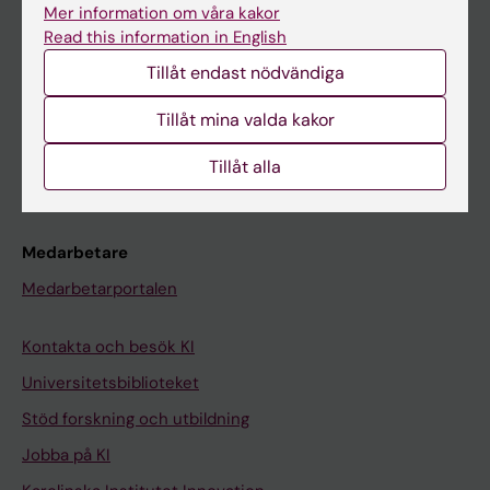
Ladok
Mer information om våra kakor
Canvas
Read this information in English
Tillåt endast nödvändiga
Schema
Studentmejlen
Tillåt mina valda kakor
Kurs- och programwebbar
Tillåt alla
Student på KI
Medarbetare
Medarbetarportalen
Kontakta och besök KI
Universitetsbiblioteket
Stöd forskning och utbildning
Jobba på KI