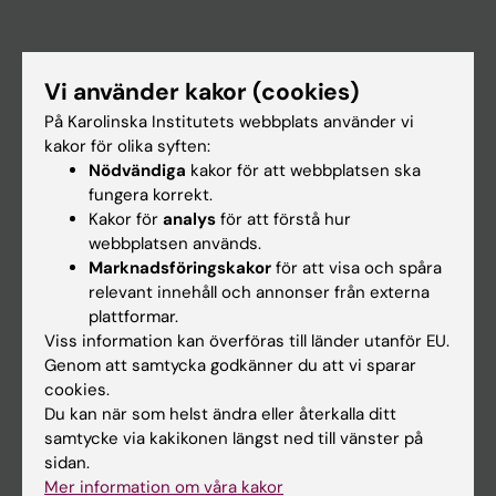
Huvudmeny
Vi använder kakor (cookies)
Utbildning
På Karolinska Institutets webbplats använder vi
Forskarutbildning
kakor för olika syften:
Nödvändiga
kakor för att webbplatsen ska
Forskning
fungera korrekt.
Om KI
Kakor för
analys
för att förstå hur
webbplatsen används.
Marknadsföringskakor
för att visa och spåra
På gång
relevant innehåll och annonser från externa
plattformar.
Nyheter
Viss information kan överföras till länder utanför EU.
Kalender
Genom att samtycka godkänner du att vi sparar
cookies.
Du kan när som helst ändra eller återkalla ditt
Student
samtycke via kakikonen längst ned till vänster på
Ladok
sidan.
Mer information om våra kakor
Canvas