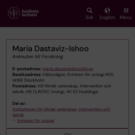
Skip
to
main
Sök
English
Meny
content
Maria Dastaviz-Ishoo
Anknuten till Forskning
E-postadress:
maria.dastavizishoo@ki.se
Besöksadress:
Hälsovägen, Enheten för urologi K55,
14186 Stockholm
Postadress:
H9 Klinisk vetenskap, intervention och
teknik, H9 CLINTEC Urologi, 141 52 Huddinge
Del av:
Institutionen för klinisk vetenskap, intervention och
teknik
Enheten för urologi