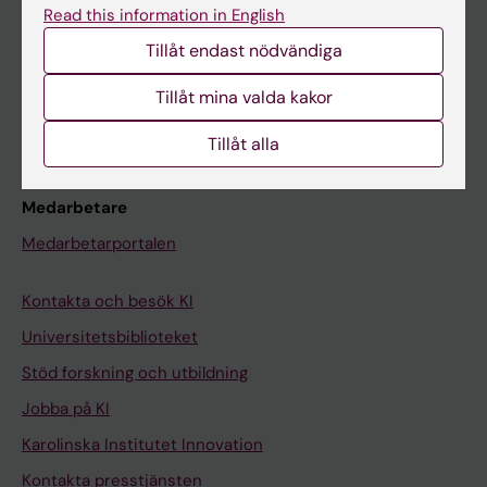
Read this information in English
Schema
Tillåt endast nödvändiga
Studentmejlen
Tillåt mina valda kakor
Kurs- och programwebbar
Student på KI
Tillåt alla
Medarbetare
Medarbetarportalen
Kontakta och besök KI
Universitetsbiblioteket
Stöd forskning och utbildning
Jobba på KI
Karolinska Institutet Innovation
Kontakta presstjänsten