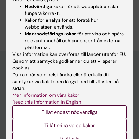
MR
Nödvändiga
kakor för att webbplatsen ska
fungera korrekt.
Kakor för
analys
för att förstå hur
Är du Maria Alejandra Ulloa Mojica?
webbplatsen används.
Redigera din profil
Marknadsföringskakor
för att visa och spåra
relevant innehåll och annonser från externa
plattformar.
Viss information kan överföras till länder utanför EU.
Genom att samtycka godkänner du att vi sparar
cookies.
Huvudmeny
Du kan när som helst ändra eller återkalla ditt
samtycke via kakikonen längst ned till vänster på
Utbildning
sidan.
Forskarutbildning
Mer information om våra kakor
Read this information in English
Forskning
Tillåt endast nödvändiga
Om KI
Tillåt mina valda kakor
På gång
Tillåt alla