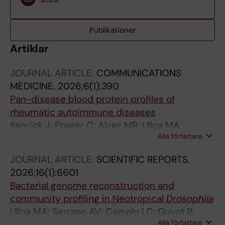
Publikationer
Artiklar
JOURNAL ARTICLE:
COMMUNICATIONS
MEDICINE.
2026;6(1):390
Pan-disease blood protein profiles of
rheumatic autoimmune diseases
Kenrick J; Preger C; Alvez MB; Ulloa MA;
Alla författare
Bergstrom G; Notarnicola A; Horuluoglu B;
Galindo-Feria AS; Smed-Sorensen A; Farnert
JOURNAL ARTICLE:
SCIENTIFIC REPORTS.
A; Norrby-Teglund A; Gunnarsson I; Wahren-
2026;16(1):6601
Herlenius M; Holmqvist M; Padyukov L;
Bacterial genome reconstruction and
Chemin K; Diaz-Gallo LM; Lundberg IE;
community profiling in Neotropical
Drosophila
Svenungsson E; Malmstrom V; Klareskog L;
Ulloa MA; Serrano AV; Camelo LC; Guyot R;
Bergstrom S; Uhlen M; Nilsson P; Edfors F; Pin
Alla författare
Vela D; Munoz AR