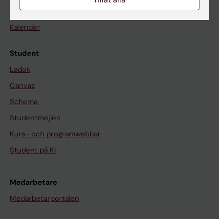
Nyheter
Kalender
Student
Ladok
Canvas
Schema
Studentmejlen
Kurs- och programwebbar
Student på KI
Medarbetare
Medarbetarportalen