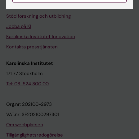
Universitetsbiblioteket
Stöd forskning och utbildning
Jobba på KI
Karolinska Institutet Innovation
Kontakta presstjänsten
Karolinska Institutet
171 77 Stockholm
Tel: 08-524 800 00
Org.nr: 202100-2973
VAT.nr: SE202100297301
Om webbplatsen
Tillgänglighetsredogörelse