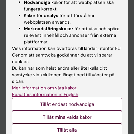
Nödvändiga
kakor för att webbplatsen ska
fungera korrekt.
Kalender
Kakor för
analys
för att förstå hur
webbplatsen används.
Student
Marknadsföringskakor
för att visa och spåra
Ladok
relevant innehåll och annonser från externa
plattformar.
Canvas
Viss information kan överföras till länder utanför EU.
Schema
Genom att samtycka godkänner du att vi sparar
cookies.
Studentmejlen
Du kan när som helst ändra eller återkalla ditt
Kurs- och programwebbar
samtycke via kakikonen längst ned till vänster på
sidan.
Student på KI
Mer information om våra kakor
Read this information in English
Medarbetare
Tillåt endast nödvändiga
Medarbetarportalen
Tillåt mina valda kakor
Kontakta och besök KI
Tillåt alla