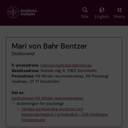
Skip
to
main
Sök
English
Meny
content
Mari von Bahr Bentzer
Doktorand
E-postadress:
mari.von.bahr.bentzer@ki.se
Besöksadress:
Nobels väg 9, 17165 Stockholm
Postadress:
K8 Klinisk neurovetenskap, K8 Psykologi
Hedman, 171 77 Stockholm
Del av:
Institutionen för klinisk neurovetenskap
Avdelningen för psykologi
Vanliga psykiatriska syndrom och
beteendemedicin i primärvård – Erik Hedmans
forskargrupp