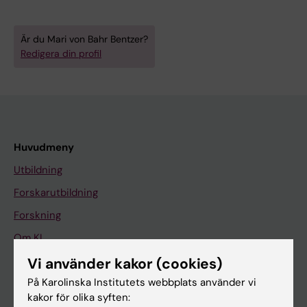
Är du Mari von Bahr Bentzer?
Redigera din profil
Huvudmeny
Utbildning
Forskarutbildning
Forskning
Om KI
Vi använder kakor (cookies)
På Karolinska Institutets webbplats använder vi
På gång
kakor för olika syften:
Nyheter