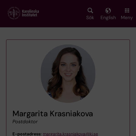
Skip
to
main
Sök
English
Meny
content
Margarita Krasniakova
Postdoktor
E-postadress:
margarita.krasniakova@ki.se