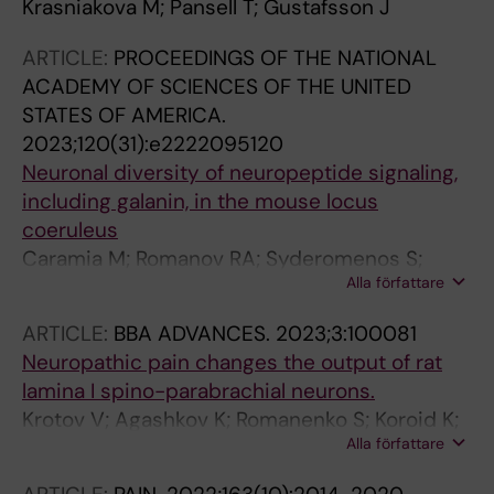
Krasniakova M; Pansell T; Gustafsson J
ARTICLE:
PROCEEDINGS OF THE NATIONAL
ACADEMY OF SCIENCES OF THE UNITED
STATES OF AMERICA.
2023;120(31):e2222095120
Neuronal diversity of neuropeptide signaling,
including galanin, in the mouse locus
coeruleus
Caramia M; Romanov RA; Syderomenos S;
Alla författare
Hevesi Z; Zhao M; Krasniakova M; Xu Z-QD;
Harkany T; Hokfelt TGM
ARTICLE:
BBA ADVANCES.
2023;3:100081
Neuropathic pain changes the output of rat
lamina I spino-parabrachial neurons.
Krotov V; Agashkov K; Romanenko S; Koroid K;
Alla författare
Krasniakova M; Belan P; Voitenko N