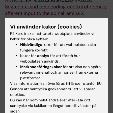
ARTICLE:
PAIN.
2022;163(10):2014-2020
Segmental and descending control of primary
afferent input to the spinal lamina X.
Krotov V; Agashkov K; Krasniakova M; Safronov
Alla författare
Vi använder kakor (cookies)
BV; Belan P; Voitenko N
På Karolinska Institutets webbplats använder vi
ARTICLE:
SCIENTIFIC REPORTS.
2019;9(1):19231
kakor för olika syften:
Distinct mechanisms of signal processing by
Nödvändiga
kakor för att webbplatsen ska
lamina I spino-parabrachial neurons.
fungera korrekt.
Kakor för
analys
för att förstå hur
Agashkov K; Krotov V; Krasniakova M;
webbplatsen används.
Alla författare
Shevchuk D; Andrianov Y; Zabenko Y; Safronov
Marknadsföringskakor
för att visa och spåra
BV; Voitenko N; Belan P
relevant innehåll och annonser från externa
plattformar.
Viss information kan överföras till länder utanför EU.
Forskningsområden:
Genom att samtycka godkänner du att vi sparar
Neurovetenskaper
Oftalmologi
cookies.
Är du Margarita Krasniakova?
Du kan när som helst ändra eller återkalla ditt
Redigera din profil
samtycke via kakikonen längst ned till vänster på
sidan.