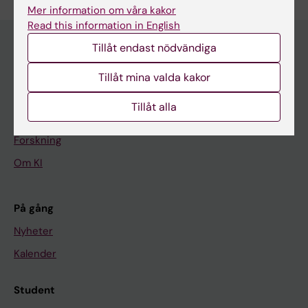
Mer information om våra kakor
Read this information in English
Tillåt endast nödvändiga
Huvudmeny
Tillåt mina valda kakor
Utbildning
Tillåt alla
Forskarutbildning
Forskning
Om KI
På gång
Nyheter
Kalender
Student