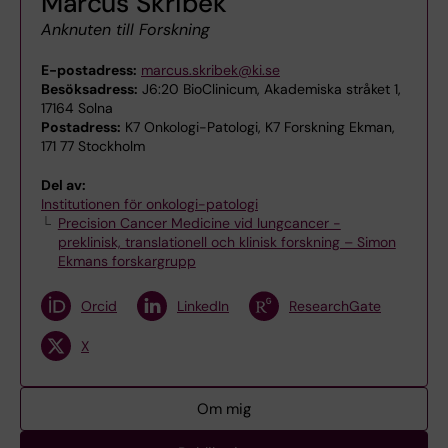
Marcus Skribek
Anknuten till Forskning
E-postadress:
marcus.skribek@ki.se
Besöksadress:
J6:20 BioClinicum, Akademiska stråket 1,
17164 Solna
Postadress:
K7 Onkologi-Patologi, K7 Forskning Ekman,
171 77 Stockholm
Del av:
Institutionen för onkologi-patologi
Precision Cancer Medicine vid lungcancer -
preklinisk, translationell och klinisk forskning – Simon
Ekmans forskargrupp
Orcid
LinkedIn
ResearchGate
X
Om mig