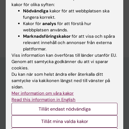
Onkologiskt Tidskrift
kakor för olika syften:
MSD Interview
Nödvändiga
kakor för att webbplatsen ska
Forskningsområden:
fungera korrekt.
Cancer och onkologi
Kakor för
analys
för att förstå hur
webbplatsen används.
Är du Marcus Skribek?
Marknadsföringskakor
för att visa och spåra
Redigera din profil
relevant innehåll och annonser från externa
plattformar.
Viss information kan överföras till länder utanför EU.
Genom att samtycka godkänner du att vi sparar
cookies.
Du kan när som helst ändra eller återkalla ditt
Huvudmeny
samtycke via kakikonen längst ned till vänster på
sidan.
Utbildning
Mer information om våra kakor
Forskarutbildning
Read this information in English
Forskning
Tillåt endast nödvändiga
Om KI
Tillåt mina valda kakor