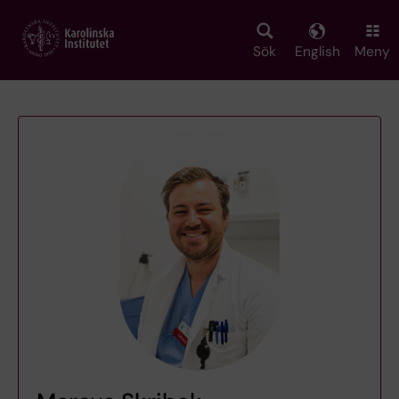
Skip
to
main
Sök
English
Meny
content