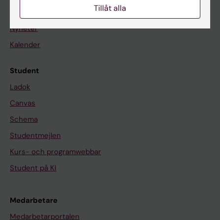
Tillåt alla
På gång
Nyheter
Kalender
Student
Ladok
Canvas
Schema
Studentmejlen
Kurs- och programwebbar
Student på KI
Medarbetare
Medarbetarportalen