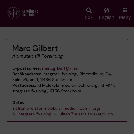
Skip
to
main
Sök
English
Meny
content
Marc Gilbert
Anknuten till Forskning
E-postadress:
marc.gilbert@ki.se
Besöksadress:
Integrativ fysiologi, Biomedicum, C4,
Solnavägen 9, 11486 Stockholm
Postadress:
K1 Molekylär medicin och kirurgi, K1 MMK
Integrativ fysiologi, 171 76 Stockholm
Del av:
Institutionen för molekylär medicin och kirurgi
Integrativ fysiologi – Juleen Zieraths forskargrupp