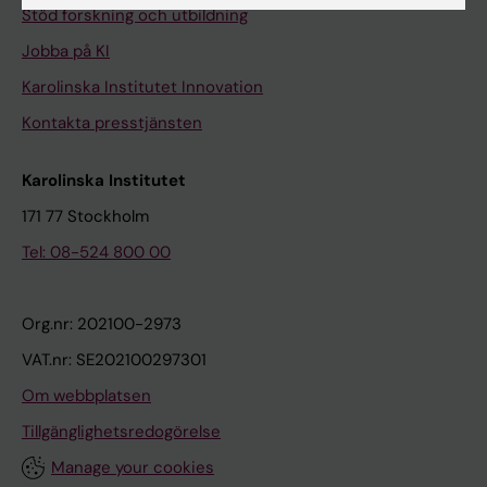
Stöd forskning och utbildning
Jobba på KI
Karolinska Institutet Innovation
Kontakta presstjänsten
Karolinska Institutet
171 77 Stockholm
Tel: 08-524 800 00
Org.nr: 202100-2973
VAT.nr: SE202100297301
Om webbplatsen
Tillgänglighetsredogörelse
Manage your cookies