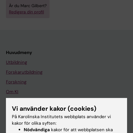
Är du Marc Gilbert?
Redigera din profil
Huvudmeny
Utbildning
Forskarutbildning
Forskning
Om KI
Vi använder kakor (cookies)
På gång
På Karolinska Institutets webbplats använder vi
Nyheter
kakor för olika syften:
Nödvändiga
kakor för att webbplatsen ska
Kalender