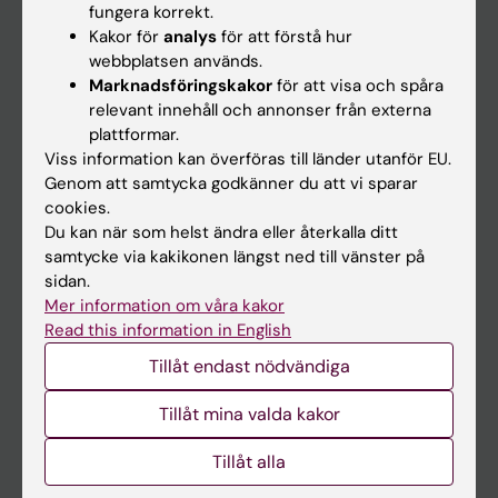
fungera korrekt.
Kakor för
analys
för att förstå hur
Student
webbplatsen används.
Marknadsföringskakor
för att visa och spåra
Ladok
relevant innehåll och annonser från externa
Canvas
plattformar.
Viss information kan överföras till länder utanför EU.
Schema
Genom att samtycka godkänner du att vi sparar
Studentmejlen
cookies.
Du kan när som helst ändra eller återkalla ditt
Kurs- och programwebbar
samtycke via kakikonen längst ned till vänster på
Student på KI
sidan.
Mer information om våra kakor
Read this information in English
Medarbetare
Tillåt endast nödvändiga
Medarbetarportalen
Tillåt mina valda kakor
Kontakta och besök KI
Tillåt alla
Universitetsbiblioteket