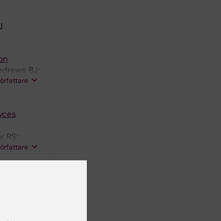
J
on
ndrews BJ;
författare
yces
r RS;
författare
LM
r RS; Pau
författare