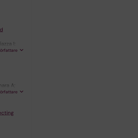
nd
azza I;
författare
hara A;
författare
ecting