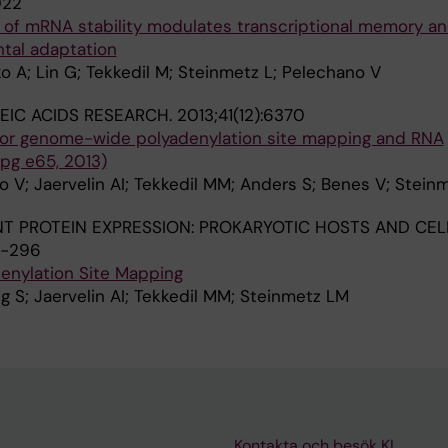
022
on of mRNA stability modulates transcriptional memory a
ntal adaptation
ko A; Lin G; Tekkedil M; Steinmetz L; Pelechano V
EIC ACIDS RESEARCH.
2013;41(12):6370
for genome-wide polyadenylation site mapping and RNA
, pg e65, 2013)
o V; Jaervelin AI; Tekkedil MM; Anders S; Benes V; Stein
T PROTEIN EXPRESSION: PROKARYOTIC HOSTS AND CEL
1-296
nylation Site Mapping
g S; Jaervelin AI; Tekkedil MM; Steinmetz LM
Kontakta och besök KI