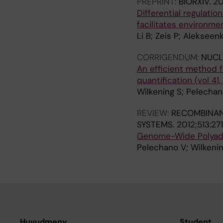
PREPRINT:
BIORXIV.
2
Differential regulati
facilitates environme
Li B; Zeis P; Alekseen
CORRIGENDUM:
NUCL
An efficient method 
quantification (vol 41
Wilkening S; Pelechan
REVIEW:
RECOMBINAN
SYSTEMS.
2012;513:27
Genome-Wide Polyade
Pelechano V; Wilkenin
Huvudmeny
Student