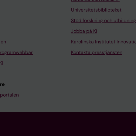
Universitetsbiblioteket
Stöd forskning och utbildning
Jobba på KI
len
Karolinska Institutet Innovati
programwebbar
Kontakta presstjänsten
KI
re
portalen