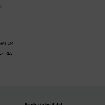
nd
metz LM
L-FREE
Karolinska Institutet