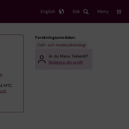
English
Sök
Meny
Forskningsområden:
Cell- och molekylärbiologi
Är du Manu Tekkedil?
Redigera din profil
i,
 på MTC
och