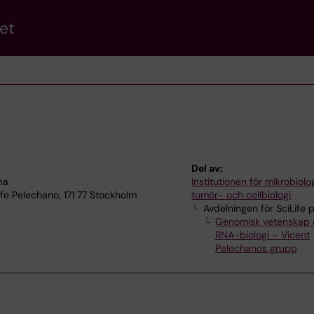
et
Del av:
na
Institutionen för mikrobiolog
ife Pelechano, 171 77 Stockholm
tumör- och cellbiologi
Avdelningen för SciLife
Genomisk vetenskap 
RNA-biologi – Vicent
Pelechanos grupp