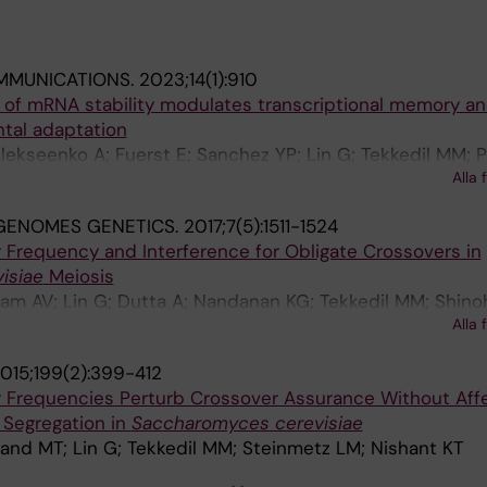
MMUNICATIONS.
2023;14(1):910
on of mRNA stability modulates transcriptional memory a
ntal adaptation
 Alekseenko A; Fuerst E; Sanchez YP; Lin G; Tekkedil MM; Pi
Alla 
hano V
GENOMES GENETICS.
2017;7(5):1511-1524
 Frequency and Interference for Obligate Crossovers in
isiae
Meiosis
am AV; Lin G; Dutta A; Nandanan KG; Tekkedil MM; Shino
Alla 
h NK
015;199(2):399-412
er Frequencies Perturb Crossover Assurance Without Aff
Segregation in
Saccharomyces cerevisiae
and MT; Lin G; Tekkedil MM; Steinmetz LM; Nishant KT