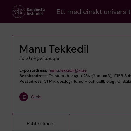
Skip
Ett medicinskt universit
to
main
content
Manu Tekkedil
Forskningsingenjör
E-postadress:
manu.tekkedil@ki.se
Besöksadress:
Tomtebodavägen 23A (Gamma5), 17165 Sol
Postadress:
C1 Mikrobiologi, tumör- och cellbiologi, C1 SciL
Orcid
Publikationer