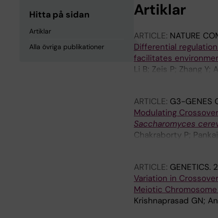
Artiklar
Hitta på sidan
Artiklar
ARTICLE:
NATURE CO
Differential regulati
Alla övriga publikationer
facilitates environme
Li B; Zeis P; Zhang Y;
Steinmetz LM; Pelec
ARTICLE:
G3-GENES 
Modulating Crossover
Saccharomyces cerev
Chakraborty P; Pankaj
Steinmetz LM; Thazat
ARTICLE:
GENETICS.
2
Variation in Crossov
Meiotic Chromosome 
Krishnaprasad GN; An