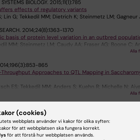
SYSTEMS BIOLOGY.
2015;11(1):785
fers effects of regulatory variants
; Lin G; Tekkedil MM; Dietrich K; Steinmetz LM; Gagneur 
SEARCH.
2014;24(8):1363-1370
ic basis of protein level variation in an outbred populati
kedil MM; Steinmetz LM; Caudy AA; Fraser AG; Boone C; A
Alla 
014;196(3):853-865
gh-Throughput Approaches to QTL Mapping in Saccharom
itsch ES; Tekkedil MM; Anders S; Kuehn R; Michelle N; Aiya
Alla 
o NA; Galas DJ; Gagneur J; Deutschbauer A; Steinmetz 
GENOMES GENETICS.
2013;3(8):1213-1224
kakor (cookies)
scriptomic Landscape of a HeLa Cell Line
ausch T; Zichner T; Tekkedil MM; Stuetz AM; Jauch A; Aiya
tutets webbplats använder vi kakor för olika syften:
akor för att webbplatsen ska fungera korrekt.
Alla 
ur J; Korbel JO; Huber W; Steinmetz LM
lys
för att förstå hur webbplatsen används.