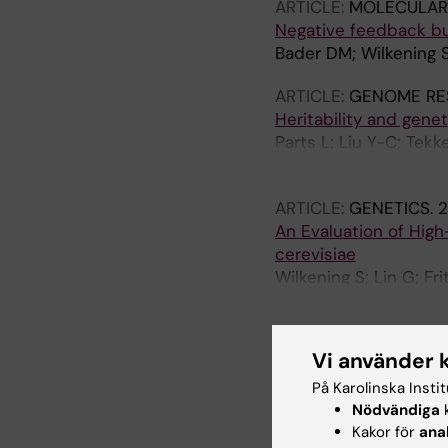
ARTICLE:
MOLECULAR 
Negative feedback buf
Bader DM; Wilkening S
ARTICLE:
GENOME RE
Heritability and genet
Parts L; Liu Y-C; Tek
Rosebrock AP
ARTICLE:
GENETICS.
2
An Evaluation of Hi
cerevisiae
Wilkening S; Lin G; Fr
Proctor M; Sakhanenk
ARTICLE:
G3-GENES 
Vi använder 
The Genomic and Tran
Landry JJM; Pyl PT; R
På Karolinska Insti
Nödvändiga
k
G; Delhomme N; Gagne
Kakor för
ana