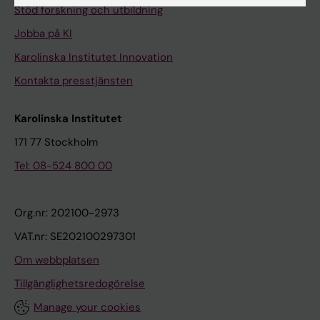
Stöd forskning och utbildning
Jobba på KI
Karolinska Institutet Innovation
Kontakta presstjänsten
Karolinska Institutet
171 77 Stockholm
Tel: 08-524 800 00
Org.nr: 202100-2973
VAT.nr: SE202100297301
Om webbplatsen
Tillgänglighetsredogörelse
Manage your cookies