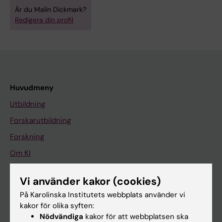
Är du Malin Dickmark?
Redigera din profil
Huvudmeny
Utbildning
Forskarutbildning
Forskning
Om KI
Vi använder kakor (cookies)
På gång
På Karolinska Institutets webbplats använder vi
Nyheter
kakor för olika syften:
Nödvändiga
kakor för att webbplatsen ska
Kalender