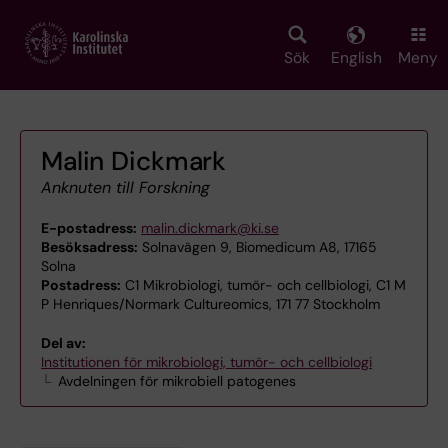
Skip
to
main
Sök
English
Meny
content
Malin Dickmark
Anknuten till Forskning
E-postadress:
malin.dickmark@ki.se
Besöksadress:
Solnavägen 9, Biomedicum A8, 17165
Solna
Postadress:
C1 Mikrobiologi, tumör- och cellbiologi, C1 M
P Henriques/Normark Cultureomics, 171 77 Stockholm
Del av:
Institutionen för mikrobiologi, tumör- och cellbiologi
Avdelningen för mikrobiell patogenes