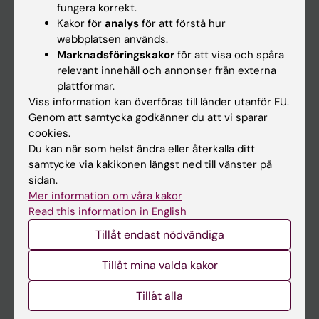
fungera korrekt.
Kakor för
analys
för att förstå hur
Student
webbplatsen används.
Marknadsföringskakor
för att visa och spåra
Ladok
relevant innehåll och annonser från externa
Canvas
plattformar.
Viss information kan överföras till länder utanför EU.
Schema
Genom att samtycka godkänner du att vi sparar
Studentmejlen
cookies.
Du kan när som helst ändra eller återkalla ditt
Kurs- och programwebbar
samtycke via kakikonen längst ned till vänster på
Student på KI
sidan.
Mer information om våra kakor
Read this information in English
Medarbetare
Tillåt endast nödvändiga
Medarbetarportalen
Tillåt mina valda kakor
Kontakta och besök KI
Tillåt alla
Universitetsbiblioteket