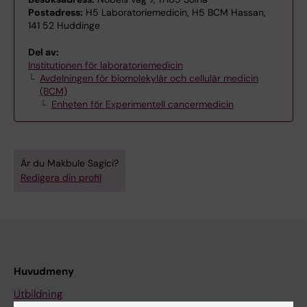
Postadress:
H5 Laboratoriemedicin, H5 BCM Hassan,
141 52 Huddinge
Del av:
Institutionen för laboratoriemedicin
Avdelningen för biomolekylär och cellulär medicin
(BCM)
Enheten för Experimentell cancermedicin
Är du Makbule Sagici?
Redigera din profil
Huvudmeny
Utbildning