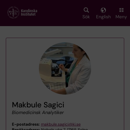
Skip
to
main
Sök
English
Meny
content
Makbule Sagici
Biomedicinsk Analytiker
E-postadress:
makbule.sagici@ki.se
Besöksadress:
Nobels väg 7, 17165 Solna