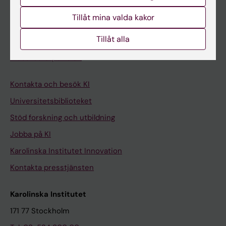
Student på KI
Tillåt mina valda kakor
Tillåt alla
Medarbetare
Medarbetarportalen
Kontakta och besök KI
Universitetsbiblioteket
Stöd forskning och utbildning
Jobba på KI
Karolinska Institutet Innovation
Kontakta presstjänsten
Karolinska Institutet
171 77 Stockholm