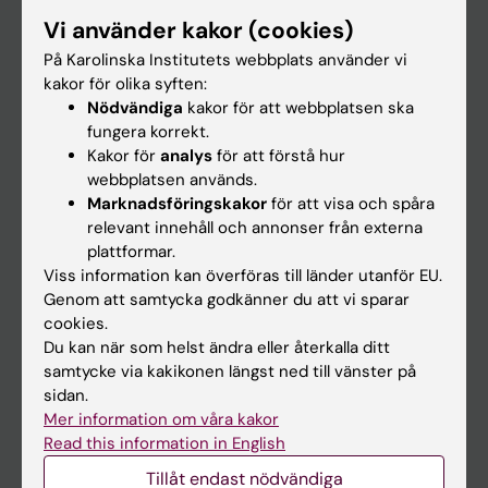
Forskarutbildning
Vi använder kakor (cookies)
Forskning
På Karolinska Institutets webbplats använder vi
kakor för olika syften:
Om KI
Nödvändiga
kakor för att webbplatsen ska
fungera korrekt.
Kakor för
analys
för att förstå hur
På gång
webbplatsen används.
Nyheter
Marknadsföringskakor
för att visa och spåra
relevant innehåll och annonser från externa
Kalender
plattformar.
Viss information kan överföras till länder utanför EU.
Student
Genom att samtycka godkänner du att vi sparar
cookies.
Ladok
Du kan när som helst ändra eller återkalla ditt
Canvas
samtycke via kakikonen längst ned till vänster på
sidan.
Schema
Mer information om våra kakor
Studentmejlen
Read this information in English
Kurs- och programwebbar
Tillåt endast nödvändiga