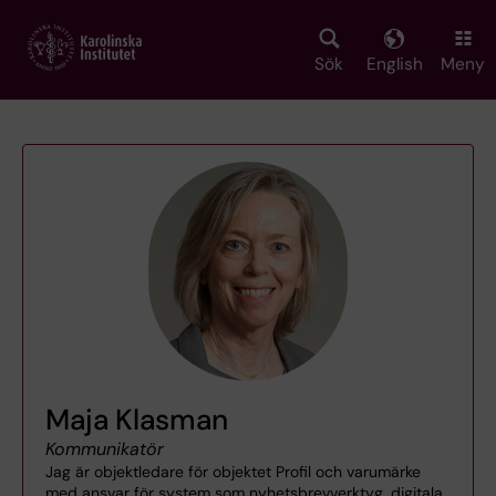
Skip
to
main
Sök
English
Meny
content
Maja Klasman
Kommunikatör
Jag är objektledare för objektet Profil och varumärke
med ansvar för system som nyhetsbrevverktyg, digitala