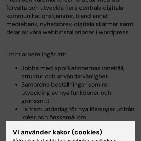
förvalta och utveckla flera centrala digitala
kommunikationstjänster, bland annat
mediebank, nyhetsbrev, digitala skärmar samt
delar av våra webbinstallationer i wordpress.
I mitt arbete ingår att:
Jobba med applikationernas innehåll,
struktur och användarvänlighet.
Samordna beställningar som rör
utveckling av nya funktioner och
gränssnitt.
Ta fram underlag för nya lösningar utifrån
idéer och önskemål om
förändringar/förbättringar.
Vi använder kakor (cookies)
Testa, verifiera samt godkänna
På Karolinska Institutets webbplats använder vi