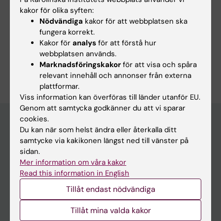
leveranser av kravställd funktionalitet.
kakor för olika syften:
Ansvara för de avtal KI har inom området.
Nödvändiga
kakor för att webbplatsen ska
fungera korrekt.
Kakor för
analys
för att förstå hur
webbplatsen används.
Är du Maja Klasman?
Marknadsföringskakor
för att visa och spåra
Redigera din profil
relevant innehåll och annonser från externa
plattformar.
Viss information kan överföras till länder utanför EU.
Genom att samtycka godkänner du att vi sparar
cookies.
Du kan när som helst ändra eller återkalla ditt
samtycke via kakikonen längst ned till vänster på
Huvudmeny
sidan.
Utbildning
Mer information om våra kakor
Read this information in English
Forskarutbildning
Tillåt endast nödvändiga
Forskning
Om KI
Tillåt mina valda kakor