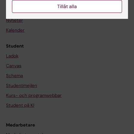
Tillåt alla
På gång
Nyheter
Kalender
Student
Ladok
Canvas
Schema
Studentmejlen
Kurs- och programwebbar
Student på KI
Medarbetare