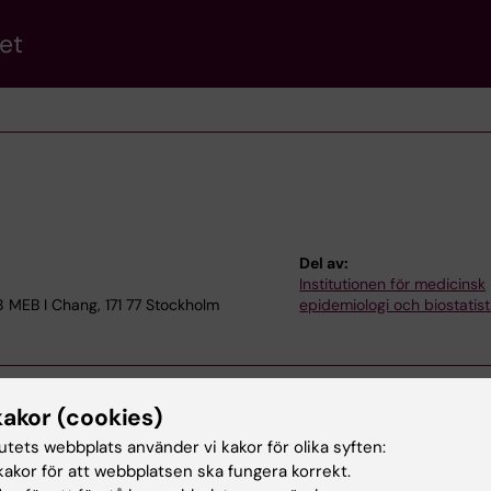
et
Del av:
Institutionen för medicinsk
8 MEB I Chang, 171 77 Stockholm
epidemiologi och biostatist
kakor (cookies)
tutets webbplats använder vi kakor för olika syften:
akor för att webbplatsen ska fungera korrekt.