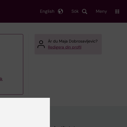
English
Sök
Meny
Är du Maja Dobrosavljevic?
Redigera din profil
ik