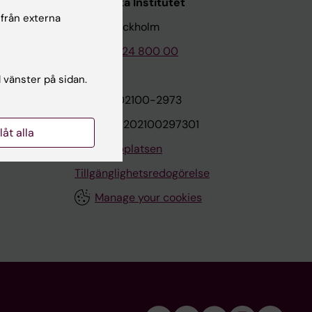
Karolinska Institutet
 från externa
171 77 Stockholm
Tel: 08-524 800 00
l vänster på sidan.
on
Org.nr: 202100-2973
VAT.nr: SE202100297301
llåt alla
Om webbplatsen
Tillgänglighetsredogörelse
Manage your cookies