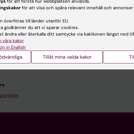
Kontakta och besök KI
lys
för att förstå hur webbplatsen används.
ingskakor
för att visa och spåra relevant innehåll och annonser
Universitetsbiblioteket
 överföras till länder utanför EU.
Stöd forskning och utbildning
 godkänner du att vi sparar cookies.
Jobba på KI
t ändra eller återkalla ditt samtycke via kakikonen längst ned til
 våra kakor
len
Karolinska Institutet Innovati
on in English
programwebbar
Kontakta presstjänsten
nödvändiga
Tillåt mina valda kakor
Ti
KI
re
portalen