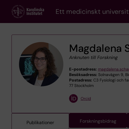
Skip
Ett medicinskt universit
to
main
content
Magdalena S
Anknuten till Forskning
E-postadress:
magdalena.schar
Besöksadress:
Solnavägen 9, Bi
Postadress:
C3 Fysiologi och fa
77 Stockholm
Orcid
Forskningsbidrag
Publikationer