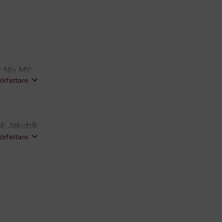
; Niv MY;
författare
N; Jakubik
varro G;
författare