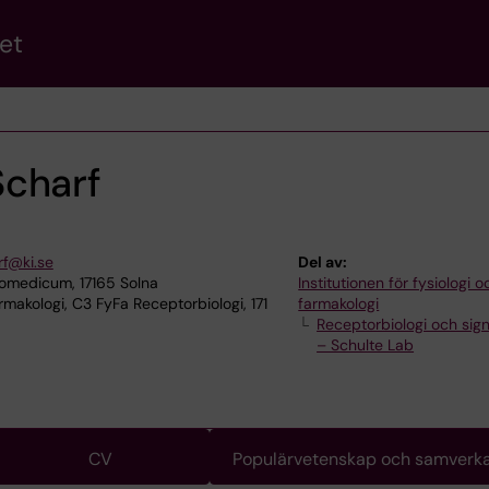
et
charf
f@ki.se
Del av:
omedicum, 17165 Solna
Institutionen för fysiologi o
rmakologi, C3 FyFa Receptorbiologi, 171
farmakologi
Receptorbiologi och sign
– Schulte Lab
CV
Populärvetenskap och samverk