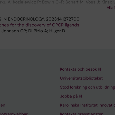
rku A; Kozielewicz P; Bowin C-F; Scharf M; Voss J; Kinsolv
Alla 
arnau N; Koolmeister T; Körber M; Lauschke V; Löber S; G
S IN ENDOCRINOLOGY.
2023;14:1272700
ches for the discovery of GPCR ligands
 Johnson CP; Di Pizio A; Hilger D
Kontakta och besök KI
Universitetsbiblioteket
Stöd forskning och utbildning
Jobba på KI
len
Karolinska Institutet Innovati
programwebbar
Kontakta presstjänsten