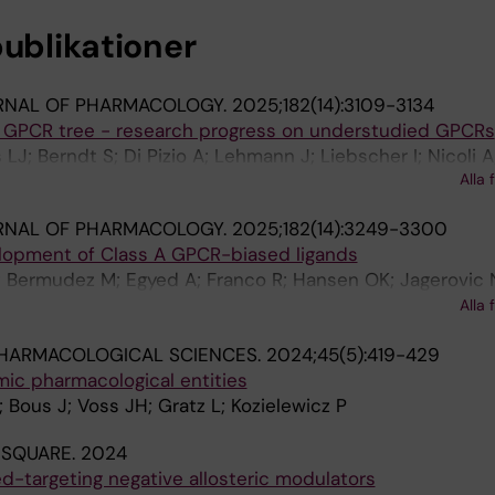
publikationer
URNAL OF PHARMACOLOGY.
2025;182(14):3109-3134
e GPCR tree - research progress on understudied GPCRs
; Berndt S; Di Pizio A; Lehmann J; Liebscher I; Nicoli A
Alla 
chulte G
URNAL OF PHARMACOLOGY.
2025;182(14):3249-3300
lopment of Class A GPCR-biased ligands
; Bermudez M; Egyed A; Franco R; Hansen OK; Jagerovic 
 Kozielewicz P; Larsen O; Majellaro M; Mallo-Abreu A; Na
Alla 
ilde MM; Sotelo E; Stark H; Werner T; Wingler LM
PHARMACOLOGICAL SCIENCES.
2024;45(5):419-429
mic pharmacological entities
 Bous J; Voss JH; Gratz L; Kozielewicz P
 SQUARE.
2024
ed-targeting negative allosteric modulators