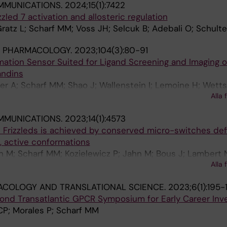
MMUNICATIONS.
2024;15(1):7422
zzled 7 activation and allosteric regulation
 Gratz L; Scharf MM; Voss JH; Selcuk B; Adebali O; Schult
 PHARMACOLOGY.
2023;104(3):80-91
ation Sensor Suited for Ligand Screening and Imaging o
andins
tner A; Scharf MM; Shao J; Wallenstein I; Lemoine H; Wet
Alla 
n M
MMUNICATIONS.
2023;14(1):4573
n Frizzleds is achieved by conserved micro-switches def
 active conformations
n M; Scharf MM; Kozielewicz P; Jahn M; Bous J; Lambert 
Alla 
G
ACOLOGY AND TRANSLATIONAL SCIENCE.
2023;6(1):195-
ond Transatlantic GPCR Symposium for Early Career Inve
CP; Morales P; Scharf MM