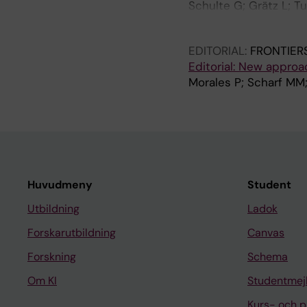
Schulte G; Grätz L; Tu
Shekhani R; Oliva-Vil
EDITORIAL:
FRONTIER
Editorial: New approa
Morales P; Scharf MM;
Huvudmeny
Student
Utbildning
Ladok
Forskarutbildning
Canvas
Forskning
Schema
Om KI
Studentmej
Kurs- och 