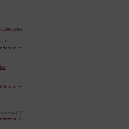
g the core
b P;
författare
the
;
författare
hekhani R;
författare