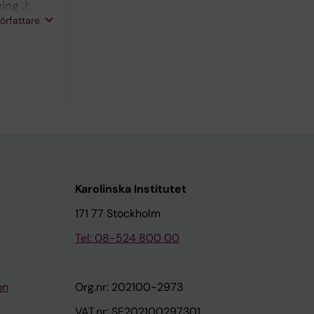
ing J;
författare
meiner P
Karolinska Institutet
171 77 Stockholm
Tel: 08-524 800 00
on
Org.nr: 202100-2973
VAT.nr: SE202100297301