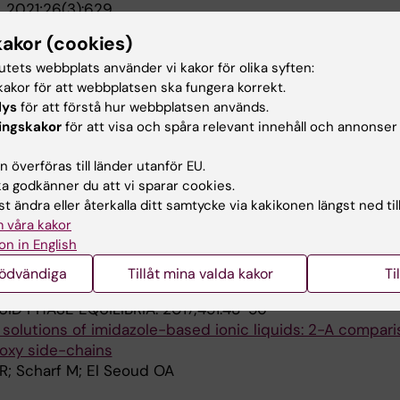
.
2021;26(3):629
larity in Small Molecule and Protein Structural Space to 
kakor (cookies)
arget Screening
tutets webbplats använder vi kakor för olika syften:
; Sydow D; Assmann E; Marti-Solano M; Keul M; Volkamer
akor för att webbplatsen ska fungera korrekt.
lys
för att förstå hur webbplatsen används.
HEM.
2020;15(10):882-890
ingskakor
för att visa och spåra relevant innehåll och annonser
CL2 Interactions Yields β
-Adrenergic Receptor Antagon
2
olds
 överföras till länder utanför EU.
n M; Wilhelm F; Stroe R; Waldhoer M; Kolb P
 godkänner du att vi sparar cookies.
t ändra eller återkalla ditt samtycke via kakikonen längst ned til
 PHARMACOLOGY.
2019;96(6):851-861
 våra kakor
to Distinct G Protein-Coupled Receptor Conformations
on in English
gands with Agonist Efficacy
M; Baker JG; Kolb P
nödvändiga
Tillåt mina valda kakor
Ti
UID PHASE EQUILIBRIA.
2017;451:48-56
solutions of imidazole-based ionic liquids: 2-A compari
koxy side-chains
R; Scharf M; El Seoud OA