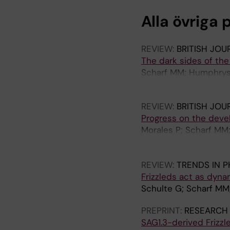
Alla övriga 
REVIEW:
BRITISH JO
The dark sides of th
Scharf MM; Humphrys LJ
Peri L; Schihada H; S
REVIEW:
BRITISH JO
Progress on the deve
Morales P; Scharf MM
J; Keseru GM; Kiss DJ;
Prieto-Diaz R; Rosenk
REVIEW:
TRENDS IN 
Frizzleds act as dyna
Schulte G; Scharf MM;
PREPRINT:
RESEARCH
SAG1.3-derived Frizzl