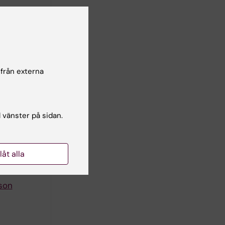
Explore
 A; Kolb P
 från externa
ists with
l vänster på sidan.
llåt alla
son