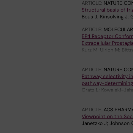
ARTICLE:
NATURE CO
Structural basis of fri
Bous J; Kinsolving J;
ARTICLE:
MOLECULAR
EP4 Receptor Conform
Extracellular Prostagl
Kurz M; Ulrich M; Bit
N; Kolb P; Bueneman
ARTICLE:
NATURE CO
Pathway selectivity i
pathway-determining,
Gratz L; Kowalski-Jah
Gloriam DE; Schulte 
ARTICLE:
ACS PHARM
Viewpoint on the Sec
Janetzko J; Johnson 