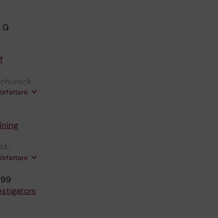
e G
f
tschureck
författare
ining
NA;
författare
199
stigators