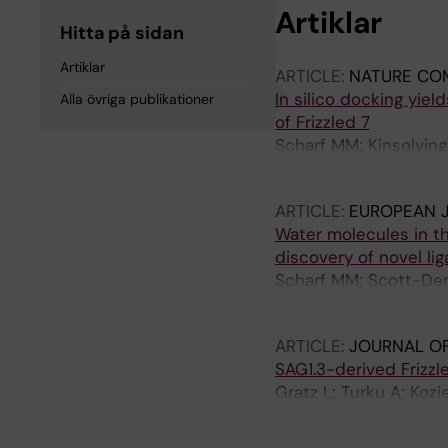
Artiklar
Hitta på sidan
Artiklar
ARTICLE:
NATURE CO
In silico docking yiel
Alla övriga publikationer
of Frizzled 7
Scharf MM; Kinsolving 
Schulte G
ARTICLE:
EUROPEAN J
Water molecules in th
discovery of novel li
Scharf MM; Scott-Den
Veprintsev DB; Kolb P
ARTICLE:
JOURNAL OF
SAG1.3-derived Frizz
Gratz L; Turku A; Kozi
Oliva-Vilarnau N; Koo