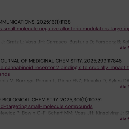
MMUNICATIONS.
2025;16(1):11138
ds small molecule negative allosteric modulators targetin
J; Gratz L; Voss JH; Carrasco-Busturia D; Forsberg B; Kol
Alla 
OURNAL OF MEDICINAL CHEMISTRY.
2025;299:117846
e cannabinoid receptor 2 binding site crucially impact 
gands
nis M; Borrega-Roman L; Giese FNZ; Plevako D; Sykes DA
Alla 
 BIOLOGICAL CHEMISTRY.
2025;301(11):110751
led-targeting small-molecule compounds
elewicz P; Bowin C-F; Scharf MM; Voss JH; Kinsolving J; S
Alla 
lmeister T; Lauschke VM; Gmeiner P; Schulte G