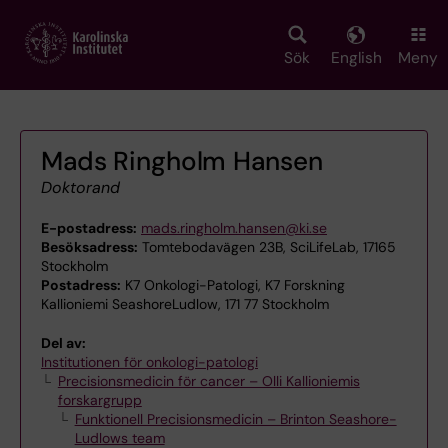
Skip
to
main
Sök
English
Meny
content
Mads Ringholm Hansen
Doktorand
E-postadress:
mads.ringholm.hansen@ki.se
Besöksadress:
Tomtebodavägen 23B, SciLifeLab, 17165
Stockholm
Postadress:
K7 Onkologi-Patologi, K7 Forskning
Kallioniemi SeashoreLudlow, 171 77 Stockholm
Del av:
Institutionen för onkologi-patologi
Precisionsmedicin för cancer – Olli Kallioniemis
forskargrupp
Funktionell Precisionsmedicin – Brinton Seashore-
Ludlows team