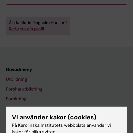
Är du Mads Ringholm Hansen?
Redigera din profil
Huvudmeny
Utbildning
Forskarutbildning
Forskning
Om KI
Vi använder kakor (cookies)
På Karolinska Institutets webbplats använder vi
På gång
kakor för olika syften: