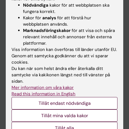
Nyheter
Nödvändiga
kakor för att webbplatsen ska
fungera korrekt.
Kalender
Kakor för
analys
för att förstå hur
webbplatsen används.
Student
Marknadsföringskakor
för att visa och spåra
relevant innehåll och annonser från externa
Ladok
plattformar.
Canvas
Viss information kan överföras till länder utanför EU.
Genom att samtycka godkänner du att vi sparar
Schema
cookies.
Studentmejlen
Du kan när som helst ändra eller återkalla ditt
samtycke via kakikonen längst ned till vänster på
Kurs- och programwebbar
sidan.
Student på KI
Mer information om våra kakor
Read this information in English
Tillåt endast nödvändiga
Medarbetare
Medarbetarportalen
Tillåt mina valda kakor
Tillåt alla