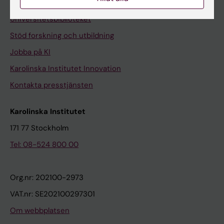
Kontakta och besök KI
Universitetsbiblioteket
Stöd forskning och utbildning
Jobba på KI
Karolinska Institutet Innovation
Kontakta presstjänsten
Karolinska Institutet
171 77 Stockholm
Tel: 08-524 800 00
Org.nr: 202100-2973
VAT.nr: SE202100297301
Om webbplatsen