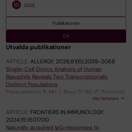
Orcid
Publikationer
CV
Utvalda publikationer
ARTICLE:
ALLERGY.
2026;81(6):2059-2068
Single-Cell Omics Analysis of Human
Basophils Reveals Two Transcriptionally
Distinct Populations
Papavasileiou S; Mo J; Boey D; Wu C; Tronstad
Alla författare
M; Margerie L; Olsen R-A; Bachmann JA; Low
JH; Ong J; Blom LH; Andiappan AK; Nilsson G;
ARTICLE:
FRONTIERS IN IMMUNOLOGY.
Dahlin JS
2024;15:1501700
Naturally acquired IgG responses to