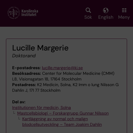
Skip
to
main
Sök
English
Meny
content
Lucille Margerie
Doktorand
E-postadress:
lucille.margerie@ki.se
Besöksadress:
Center for Molecular Medicine (CMM)
L8, Visionsgatan 18, 17164 Stockholm
Postadress:
K2 Medicin, Solna, K2 Imm o lung Nilsson G
Dahlin J, 171 77 Stockholm
Del av:
Institutionen för medicin, Solna
Mastcellsbiologi – Forskargrupp Gunnar Nilsson
Kartläggning av normal och malign
blodcellsutveckling – Team Joakim Dahlin