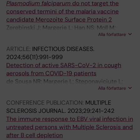
Plasmodium falciparum
do not target the
conserved termini of the malaria vaccine
candidate Merozoite Surface Protein 2
Zerebinski J; Margerie L; Han NS; Moll M;
Alla författare
Ritvos M; Jahnmatz P; Ahlborg N; Ngasala B;
Rooth I; Sjoeberg R; Sundling C; Yman V;
ARTICLE:
INFECTIOUS DISEASES.
Faernert A; Plaza DF
2024;56(11):991-999
Detection of active SARS-CoV-2 in cough
aerosols from COVID-19 patients
de Sousa NR; Margerie L; Steponaviciute L;
Alla författare
Roux J; Kinahan MW; Olsson D; Asgeirsson H;
Udekwu KI; Rothfuchs AG
CONFERENCE PUBLICATION:
MULTIPLE
SCLEROSIS JOURNAL.
2023;29:241-242
The immune response to EBV viral infection in
untreated persons with Multiple Sclerosis and
after B cell depletion