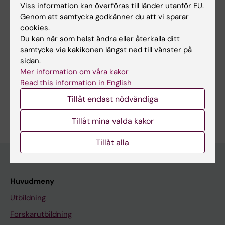
L; Khademi M; Buggert M; Nimer FA
Viss information kan överföras till länder utanför EU.
Genom att samtycka godkänner du att vi sparar
cookies.
Du kan när som helst ändra eller återkalla ditt
Forskningsområden:
samtycke via kakikonen längst ned till vänster på
Hematologi
Immunologi inom det medicinska området
sidan.
Forskningsämnen:
Mer information om våra kakor
Read this information in English
Allergi och immunologi
Hematologi
Mastceller
Tillåt endast nödvändiga
Är du Lucille Margerie?
Redigera din profil
Tillåt mina valda kakor
Tillåt alla
Huvudmeny
Utbildning
Forskarutbildning