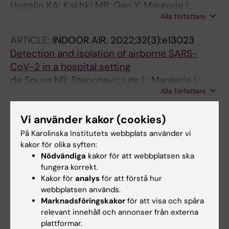
Hogelin KA; Kakhki MP; Gao Y; Margerie L;
Alla författare
Ruffin N; Khademi M; Jagodic M; Olsson T;
Buggert M; Al Nimer F
ARTICLE:
INDOOR AIR.
2022;32(3):e13023
Detection and isolation of airborne SARS-
CoV-2 in a hospital setting
de Sousa NR; Steponaviciute L; Margerie L;
Alla författare
Nissen K; Kjellin M; Reinius B; Salaneck E;
Udekwu KI; Rothfuchs AG
Vi använder kakor (cookies)
Alla övriga publikationer
På Karolinska Institutets webbplats använder vi
kakor för olika syften:
PREPRINT:
RESEARCH SQUARE.
2026
Nödvändiga
kakor för att webbplatsen ska
Detailed characterization of the immune
fungera korrekt.
response to Epstein-Barr virus in multiple
Kakor för
analys
för att förstå hur
sclerosis and following B cell depleting
webbplatsen används.
Marknadsföringskakor
för att visa och spåra
treatment
relevant innehåll och annonser från externa
Högelin KA; Kakhki MP; Gao Y; Cai C; Margerie
plattformar.
Alla författare