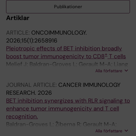
Publikationer
Artiklar
ARTICLE:
ONCOIMMUNOLOGY.
2026;15(1):2658916
Pleiotropic effects of BET inhibition broadly
+
boost tumor immunogenicity to CD8
T cells
Melief J; Baldran-Groves L; Gerault M-A; Liang
Alla författare
YY; Pasca S; de los Santos MC; Wickstrom S;
Lovgren T; Ramos AD; Larsson L-G; Nordlund
JOURNAL ARTICLE:
CANCER IMMUNOLOGY
P; Seliger B; Kiessling R
RESEARCH.
2026
BET inhibition synergizes with RLR signaling to
enhance tumor immunogenicity and T cell
recognition.
Baldran-Groves L; Žiberna R; Gerault M-A;
Alla författare
Cruz De Los Santos M; Kiessling A; Pasca S;