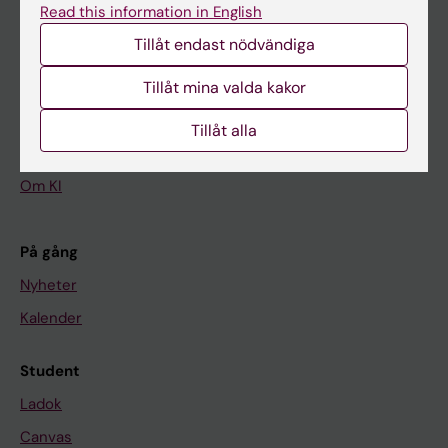
Read this information in English
Tillåt endast nödvändiga
Huvudmeny
Tillåt mina valda kakor
Utbildning
Forskarutbildning
Tillåt alla
Forskning
Om KI
På gång
Nyheter
Kalender
Student
Ladok
Canvas