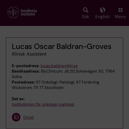
Skip
to
main
Sök
English
Meny
content
Lucas Oscar Baldran-Groves
Klinisk Assistent
E-postadress:
lucas.baldran@ki.se
Besöksadress:
BioClinicum, J6:20,Solnavägen 30, 17164
Solna
Postadress:
K7 Onkologi-Patologi, K7 Forskning
Wickstrom, 171 77 Stockholm
Del av:
Institutionen för onkologi-patologi
Orcid