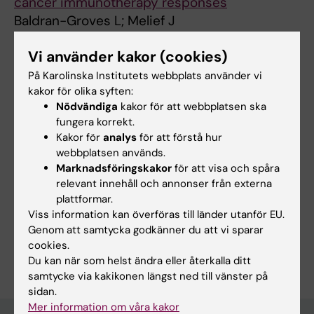
cancer immunotherapy responses
Baldran-Groves L; Melief J
Vi använder kakor (cookies)
Alla övriga publikationer
På Karolinska Institutets webbplats använder vi
kakor för olika syften:
EDITORIAL:
NATURE REVIEWS IMMUNOLOGY.
Nödvändiga
kakor för att webbplatsen ska
2023;23(6):345
fungera korrekt.
Kakor för
analys
för att förstå hur
Pancreatitis points to key role of dendritic
webbplatsen används.
cells in pancreatic cancer
Marknadsföringskakor
för att visa och spåra
Baldran-Groves L; Melief J
relevant innehåll och annonser från externa
plattformar.
Viss information kan överföras till länder utanför EU.
Genom att samtycka godkänner du att vi sparar
Är du Lucas Oscar Baldran-Groves?
cookies.
Redigera din profil
Du kan när som helst ändra eller återkalla ditt
samtycke via kakikonen längst ned till vänster på
sidan.
Mer information om våra kakor