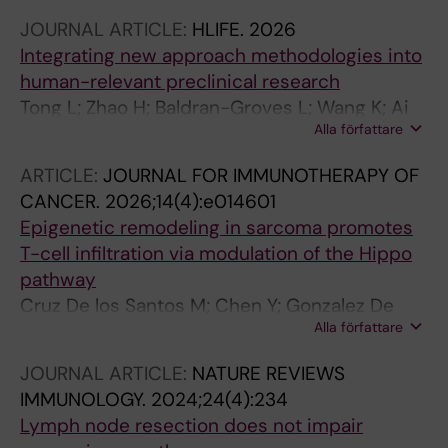
Khoshdoozmasouleh N; Post A; Lundqvist A;
JOURNAL ARTICLE:
HLIFE.
2026
Wickström S; Kiessling R; Melief J
Integrating new approach methodologies into
human-relevant preclinical research
Tong L; Zhao H; Baldran-Groves L; Wang K; Ai
Alla författare
X; Liang Q; Luo W; Wang B; Fan Y; Liu H; Si L
ARTICLE:
JOURNAL FOR IMMUNOTHERAPY OF
CANCER.
2026;14(4):e014601
Epigenetic remodeling in sarcoma promotes
T-cell infiltration via modulation of the Hippo
pathway
Cruz De los Santos M; Chen Y; Gonzalez De
Alla författare
Zarate A; Sorteberg A; Zhao H; Vazquez-
Cabrera G; Bigdeli N; Kolbeinsdottir S; Mannion
JOURNAL ARTICLE:
NATURE REVIEWS
A; Baldran-Groves L; Neo SY; Wickstrom SL;
IMMUNOLOGY.
2024;24(4):234
Melief J; Holmgren L; Herold N; Haglund de
Lymph node resection does not impair
Flon F; Lundqvist A