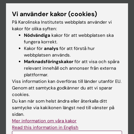
Utbildning
Vi använder kakor (cookies)
Forskarutbildning
På Karolinska Institutets webbplats använder vi
Forskning
kakor för olika syften:
Nödvändiga
kakor för att webbplatsen ska
Om KI
fungera korrekt.
Kakor för
analys
för att förstå hur
webbplatsen används.
På gång
Marknadsföringskakor
för att visa och spåra
Nyheter
relevant innehåll och annonser från externa
plattformar.
Kalender
Viss information kan överföras till länder utanför EU.
Genom att samtycka godkänner du att vi sparar
Student
cookies.
Ladok
Du kan när som helst ändra eller återkalla ditt
samtycke via kakikonen längst ned till vänster på
Canvas
sidan.
Schema
Mer information om våra kakor
Read this information in English
Studentmejlen