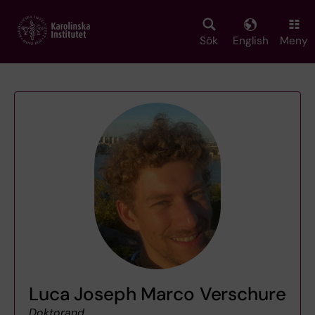
Skip
to
main
Sök
English
Meny
content
Luca Joseph Marco Verschure
Doktorand