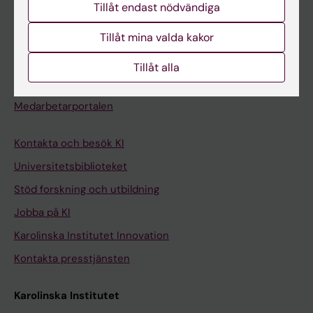
Tillåt endast nödvändiga
Kurs- och programwebbar
Tillåt mina valda kakor
Student på KI
Tillåt alla
Medarbetare
Medarbetarportalen
Kontakta och besök KI
Universitetsbiblioteket
Stöd forskning och utbildning
Jobba på KI
Karolinska Institutet Innovation
Kontakta presstjänsten
Karolinska Institutet