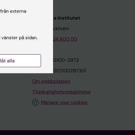
 från externa
Karolinska Institutet
171 77 Stockholm
l vänster på sidan.
Tel: 08-524 800 00
on
Org.nr: 202100-2973
llåt alla
VAT.nr: SE202100297301
Om webbplatsen
Tillgänglighetsredogörelse
Manage your cookies