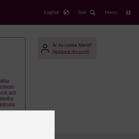
English
Sök
Meny
Är du Lovisa Allard?
Redigera din profil
khälsa
ntioner;
bruk och
Agardhs
argrupp