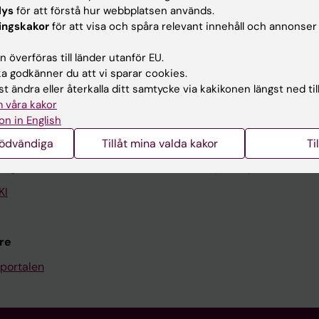
lys
för att förstå hur webbplatsen används.
ingskakor
för att visa och spåra relevant innehåll och annonser
Kontakta och besök KI
 överföras till länder utanför EU.
Universitetsbiblioteket
 godkänner du att vi sparar cookies.
t ändra eller återkalla ditt samtycke via kakikonen längst ned til
Stöd forskning och utbildning
 våra kakor
Jobba på KI
on in English
len
Karolinska Institutet Innovati
nödvändiga
Tillåt mina valda kakor
Ti
programwebbar
Kontakta presstjänsten
KI
re
portalen