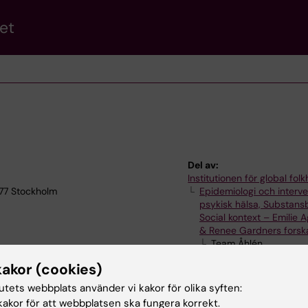
et
Del av:
Institutionen för global fol
 77 Stockholm
Epidemiologi och interve
psykisk hälsa, Substans
Social kontext – Emilie 
& Renee Gardners forsk
Team Åhlén
kakor (cookies)
tutets webbplats använder vi kakor för olika syften:
akor för att webbplatsen ska fungera korrekt.