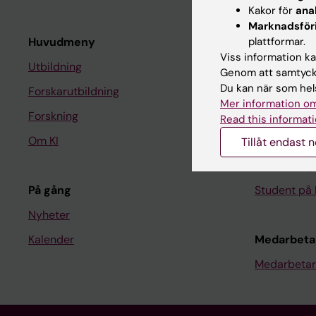
Kakor för
ana
Marknadsför
Huvudmeny
plattformar.
Student
Viss information kan
Utbildning
Ladok
Genom att samtycka
Du kan när som hels
Forskarutbildning
Canvas
Mer information om
Forskning
Schema
Read this informati
Om KI
Studentmej
Tillåt endast 
Kurs- och 
På gång
Student på 
Nyheter
Kalender
Medarbeta
Medarbetar