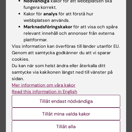
2014;40(4):897-906
Nödvändiga
kakor för att webbplatsen ska
Shape Analysis of the Corpus Callosum in
fungera korrekt.
Kakor för
analys
för att förstå hur
Alzheimer's Disease and Frontotemporal
webbplatsen används.
Lobar Degeneration Subtypes
Marknadsföringskakor
för att visa och spåra
Walterfang M; Luders E; Looi JCL; Rajagopalan
relevant innehåll och annonser från externa
Alla författare
P; Velakoulis D; Thompson PM; Lindberg O;
plattformar.
Ostberg P; Nordin LE; Svensson L; Wahlund L-
Viss information kan överföras till länder utanför EU.
ARTICLE:
NEUROIMAGE.
2013;68:75-82
Genom att samtycka godkänner du att vi sparar
O
Cortical responses to amphetamine exposure
cookies.
studied by pCASL MRI and
Du kan när som helst ändra eller återkalla ditt
samtycke via kakikonen längst ned till vänster på
pharmacokinetic/pharmacodynamic dose
sidan.
modeling
Mer information om våra kakor
Nordin LE; Li T-Q; Brogren J; Johansson P;
Read this information in English
Alla författare
Sjogren N; Hannesdottir K; Bjork C; Segerdahl
Tillåt endast nödvändiga
M; Wang DJJ; Julin P
Tillåt mina valda kakor
Alla övriga publikationer
Tillåt alla
REVIEW:
INSIGHTS INTO IMAGING.