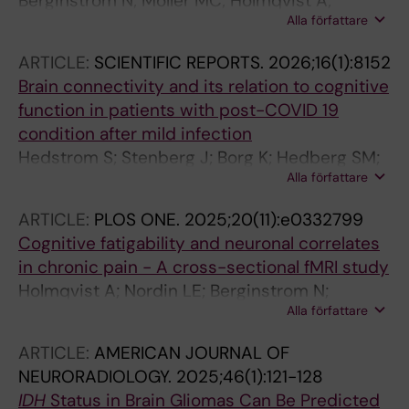
Berginström N; Möller MC; Holmqvist A;
Alla författare
Löfgren M; Stålnacke B-M; Nordin LE
ARTICLE:
SCIENTIFIC REPORTS.
2026;16(1):8152
Brain connectivity and its relation to cognitive
function in patients with post-COVID 19
condition after mild infection
Hedstrom S; Stenberg J; Borg K; Hedberg SM;
Alla författare
Granberg T; Gyllenberg A; Pettersson S; Van
Loo H; Moller MC; Nordin LE
ARTICLE:
PLOS ONE.
2025;20(11):e0332799
Cognitive fatigability and neuronal correlates
in chronic pain - A cross-sectional fMRI study
Holmqvist A; Nordin LE; Berginstrom N;
Alla författare
Lofgren M; Nyberg L; Stalnacke B-M; Moller MC
ARTICLE:
AMERICAN JOURNAL OF
NEURORADIOLOGY.
2025;46(1):121-128
IDH
Status in Brain Gliomas Can Be Predicted