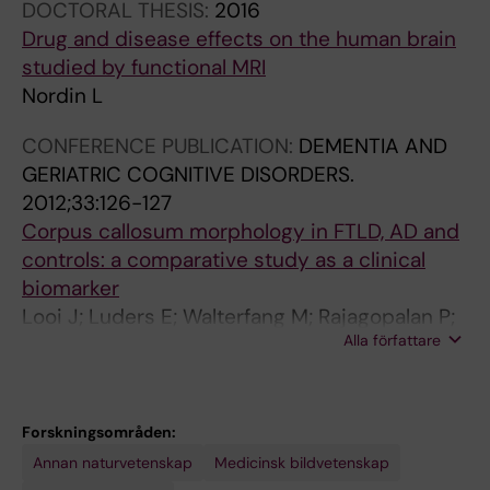
DOCTORAL THESIS:
2016
Drug and disease effects on the human brain
studied by functional MRI
Nordin L
CONFERENCE PUBLICATION:
DEMENTIA AND
GERIATRIC COGNITIVE DISORDERS.
2012;33:126-127
Corpus callosum morphology in FTLD, AD and
controls: a comparative study as a clinical
biomarker
Looi J; Luders E; Walterfang M; Rajagopalan P;
Alla författare
Thompson PM; Toga AW; Lindberg O;
Velakoulis D; Ostberg P; Svensson LA; Nordin
L; Orndahl E; Wahlund LO
Forskningsområden:
Annan naturvetenskap
Medicinsk bildvetenskap