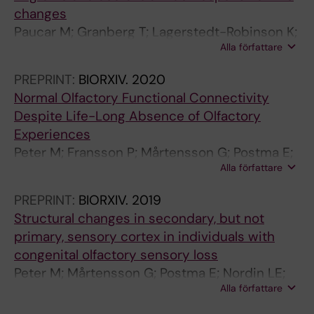
changes
Paucar M; Granberg T; Lagerstedt-Robinson K;
Alla författare
Waldenlind E; Petersson S; Nordin L;
Svenningsson P
PREPRINT:
BIORXIV.
2020
Normal Olfactory Functional Connectivity
Despite Life-Long Absence of Olfactory
Experiences
Peter M; Fransson P; Mårtensson G; Postma E;
Alla författare
Nordin LE; Westman E; Boesveldt S;
Lundström J
PREPRINT:
BIORXIV.
2019
Structural changes in secondary, but not
primary, sensory cortex in individuals with
congenital olfactory sensory loss
Peter M; Mårtensson G; Postma E; Nordin LE;
Alla författare
Westman E; Boesveldt S; Lundström J