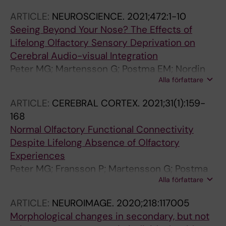
Kareholt I; Tzortzakakis A; Westman E; Trulsson
ARTICLE:
NEUROSCIENCE.
2021;472:1-10
M; Ekman U
Seeing Beyond Your Nose? The Effects of
Lifelong Olfactory Sensory Deprivation on
Cerebral Audio-visual Integration
Peter MG; Martensson G; Postma EM; Nordin
Alla författare
LE; Westman E; Boesveldt S; Lundstrom JN
ARTICLE:
CEREBRAL CORTEX.
2021;31(1):159-
168
Normal Olfactory Functional Connectivity
Despite Lifelong Absence of Olfactory
Experiences
Peter MG; Fransson P; Martensson G; Postma
Alla författare
EM; Nordin LE; Westman E; Boesveldt S;
Lundstrom JN
ARTICLE:
NEUROIMAGE.
2020;218:117005
Morphological changes in secondary, but not