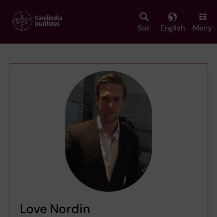
Skip
to
main
Sök
English
Meny
content
Love Nordin