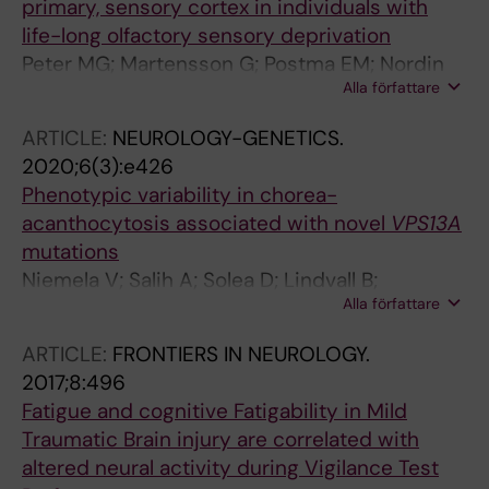
primary, sensory cortex in individuals with
life-long olfactory sensory deprivation
Peter MG; Martensson G; Postma EM; Nordin
Alla författare
LE; Westman E; Boesveldt S; Lundstrom JN
ARTICLE:
NEUROLOGY-GENETICS.
2020;6(3):e426
Phenotypic variability in chorea-
acanthocytosis associated with novel
VPS13A
mutations
Niemela V; Salih A; Solea D; Lindvall B;
Alla författare
Weinberg J; Miltenberger G; Granberg T;
Tzovla A; Nordin L; Danfors T; Savitcheva I; Dahl
ARTICLE:
FRONTIERS IN NEUROLOGY.
N; Paucar M
2017;8:496
Fatigue and cognitive Fatigability in Mild
Traumatic Brain injury are correlated with
altered neural activity during Vigilance Test