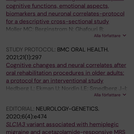
cognitive functions, emotional aspects,
biomarkers and neuronal correlates-protocol
for a descriptive cross-sectional study
Moller MC; Berginstrom N; Ghafouri B;
Alla författare
Holmqvist A; Lofgren M; Nordin L; Stalnacke B-
M
STUDY PROTOCOL:
BMC ORAL HEALTH.
2021;21(1):297
Cognitive changes and neural correlates after
oral rehabilitation procedures in older adults:
a protocol for an interventional study
Hedberg L; Ekman U; Nordin LE; Smedberg J-I;
Alla författare
Skott P; Seiger A; Sandborgh-Englund G;
Westman E; Kumar A; Trulsson M
EDITORIAL:
NEUROLOGY-GENETICS.
2020;6(4):e474
SLC1A3
variant associated with hemiplegic
migraine and acetazolamide-responsive MRS