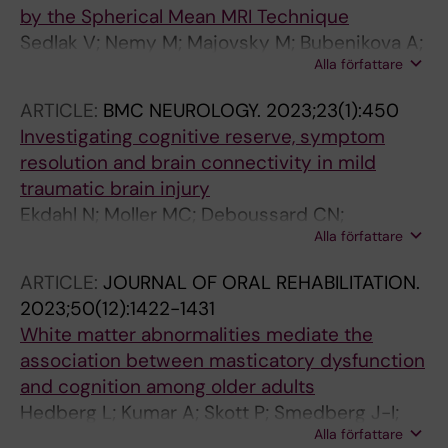
by the Spherical Mean MRI Technique
Sedlak V; Nemy M; Majovsky M; Bubenikova A;
Alla författare
Nordin LE; Moravec T; Engelova J; Sila D;
Konecna D; Belsan T; Westman E; Netuka D
ARTICLE:
BMC NEUROLOGY.
2023;23(1):450
Investigating cognitive reserve, symptom
resolution and brain connectivity in mild
traumatic brain injury
Ekdahl N; Moller MC; Deboussard CN;
Alla författare
Stalnacke B-M; Lannsjo M; Nordin LE
ARTICLE:
JOURNAL OF ORAL REHABILITATION.
2023;50(12):1422-1431
White matter abnormalities mediate the
association between masticatory dysfunction
and cognition among older adults
Hedberg L; Kumar A; Skott P; Smedberg J-I;
Alla författare
Seiger A; Sandborgh-Englund G; Nordin LE;