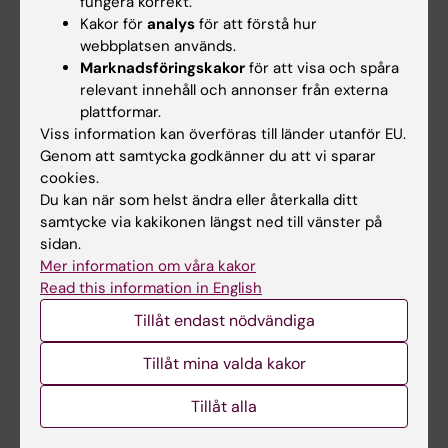
fungera korrekt.
Kakor för
analys
för att förstå hur
Student
webbplatsen används.
Ladok
Marknadsföringskakor
för att visa och spåra
relevant innehåll och annonser från externa
Canvas
plattformar.
Schema
Viss information kan överföras till länder utanför EU.
Genom att samtycka godkänner du att vi sparar
Studentmejlen
cookies.
Kurs- och programwebbar
Du kan när som helst ändra eller återkalla ditt
samtycke via kakikonen längst ned till vänster på
Student på KI
sidan.
Mer information om våra kakor
Read this information in English
Medarbetare
Tillåt endast nödvändiga
Medarbetarportalen
Tillåt mina valda kakor
Kontakta och besök KI
Tillåt alla
Universitetsbiblioteket
Stöd forskning och utbildning