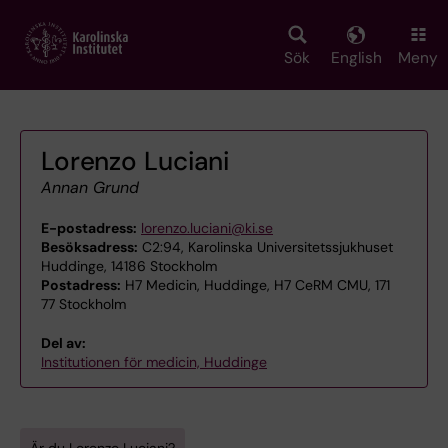
Skip
to
main
Sök
English
Meny
content
Lorenzo Luciani
Annan Grund
E-postadress:
lorenzo.luciani@ki.se
Besöksadress:
C2:94, Karolinska Universitetssjukhuset
Huddinge, 14186 Stockholm
Postadress:
H7 Medicin, Huddinge, H7 CeRM CMU, 171
77 Stockholm
Del av:
Institutionen för medicin, Huddinge