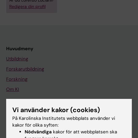
Är du Lorenzo Luciani?
Redigera din profil
Huvudmeny
Utbildning
Forskarutbildning
Forskning
Om KI
Vi använder kakor (cookies)
På gång
På Karolinska Institutets webbplats använder vi
Nyheter
kakor för olika syften:
Kalender
Nödvändiga
kakor för att webbplatsen ska