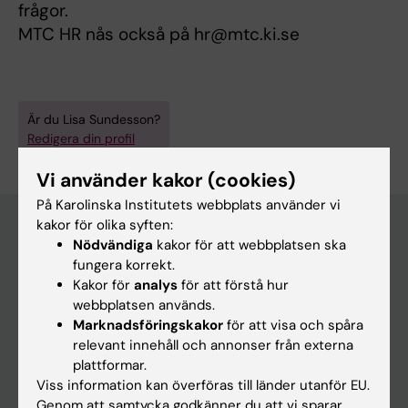
frågor.
MTC HR nås också på hr@mtc.ki.se
Är du Lisa Sundesson?
Redigera din profil
Vi använder kakor (cookies)
På Karolinska Institutets webbplats använder vi
kakor för olika syften:
Nödvändiga
kakor för att webbplatsen ska
Huvudmeny
fungera korrekt.
Kakor för
analys
för att förstå hur
Utbildning
webbplatsen används.
Forskarutbildning
Marknadsföringskakor
för att visa och spåra
relevant innehåll och annonser från externa
Forskning
plattformar.
Om KI
Viss information kan överföras till länder utanför EU.
Genom att samtycka godkänner du att vi sparar