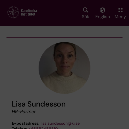
Skip
to
main
Sök
English
Meny
content
Lisa Sundesson
HR-Partner
E-postadress:
lisa.sundesson@ki.se
Telefon:
+46852486810