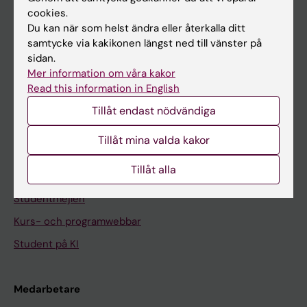
cookies.
På gång
Du kan när som helst ändra eller återkalla ditt
samtycke via kakikonen längst ned till vänster på
Nyheter
sidan.
Kalender
Mer information om våra kakor
Read this information in English
Student
Tillåt endast nödvändiga
Ladok
Tillåt mina valda kakor
Canvas
Tillåt alla
Schema
Studentmejlen
Kurs- och programwebbar
Student på KI
Medarbetare