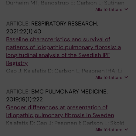
Durheim MT; Bendstrup E; Carlson L; Sutinen
Alla författare
EM; Hyldgaard C; Kalafatis D; Myllarniemi M;
Skold CM; Sjaheim T
ARTICLE:
RESPIRATORY RESEARCH.
2021;22(1):40
Baseline characteristics and survival of
patients of idiopathic pulmonary fibrosis: a
longitudinal analysis of the Swedish IPF
Registry
Gao J; Kalafatis D; Carlson L; Pesonen IHA; Li
Alla författare
C-X; Wheelock A; Magnusson JM; Skold CM
ARTICLE:
BMC PULMONARY MEDICINE.
2019;19(1):222
Gender differences at presentation of
idiopathic pulmonary fibrosis in Sweden
Kalafatis D; Gao J; Pesonen I; Carlson L; Skold
Alla författare
CM; Ferrara G