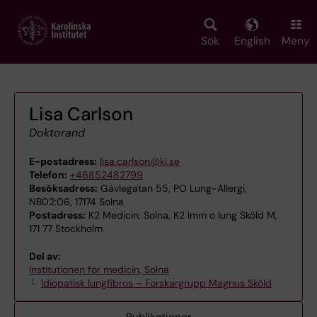
Skip
to
main
Sök
English
Meny
content
Lisa Carlson
Doktorand
E-postadress:
lisa.carlson@ki.se
Telefon:
+46852482799
Besöksadress:
Gävlegatan 55, PO Lung-Allergi,
NB02:06, 17174 Solna
Postadress:
K2 Medicin, Solna, K2 Imm o lung Sköld M,
171 77 Stockholm
Del av:
Institutionen för medicin, Solna
Idiopatisk lungfibros – Forskargrupp Magnus Sköld