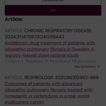
Publikationer
CV
Artiklar
ARTICLE:
CHRONIC RESPIRATORY DISEASE.
2024;21:14799731241299443
Antifibrotic drug treatment of patients with
idiopathic pulmonary fibrosis in Sweden: A
registry-based observational study
Carlson L; Kalafatis D; Pesonen I; Magnusson
Alla författare
JM; Skold M
ARTICLE:
RESPIROLOGY.
2021;26(10):982-988
Outcomes of patients with advanced
idiopathic pulmonary fibrosis treated with
nintedanib or pirfenidone in a real-world
multicentre cohort