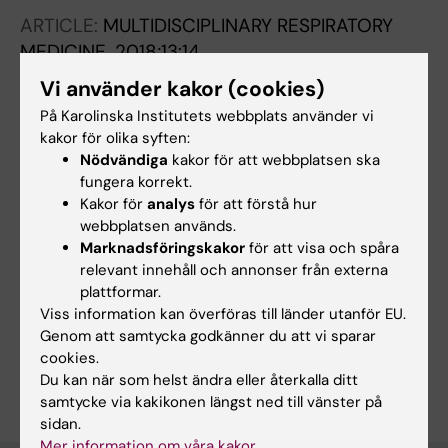
ARTICLE:
MULTIDISCIPLINARY RESPIRATORY
MEDICINE.
2018;13:14
Delay and inequalities in the treatment of
Vi använder kakor (cookies)
idiopathic pulmonary fibrosis: the case of two
På Karolinska Institutets webbplats använder vi
Nordic countries
kakor för olika syften:
Pesonen I; Carlson L; Murgia N; Kaarteenaho R;
Nödvändiga
kakor för att webbplatsen ska
Alla författare
Skold CM; Myllarniemi M; Ferrara G
fungera korrekt.
Kakor för
analys
för att förstå hur
webbplatsen används.
Marknadsföringskakor
för att visa och spåra
Forskningsområden:
relevant innehåll och annonser från externa
Lungmedicin och allergi
Näringslära och dietkunskap
plattformar.
Viss information kan överföras till länder utanför EU.
Omvårdnad
Genom att samtycka godkänner du att vi sparar
cookies.
Är du Lisa Carlson?
Du kan när som helst ändra eller återkalla ditt
Redigera din profil
samtycke via kakikonen längst ned till vänster på
sidan.
Mer information om våra kakor