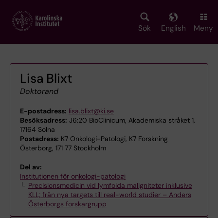
Skip
to
main
Sök
English
Meny
content
Lisa Blixt
Doktorand
E-postadress:
lisa.blixt@ki.se
Besöksadress:
J6:20 BioClinicum, Akademiska stråket 1,
17164 Solna
Postadress:
K7 Onkologi-Patologi, K7 Forskning
Österborg, 171 77 Stockholm
Del av:
Institutionen för onkologi-patologi
Precisionsmedicin vid lymfoida maligniteter inklusive
KLL; från nya targets till real-world studier – Anders
Österborgs forskargrupp