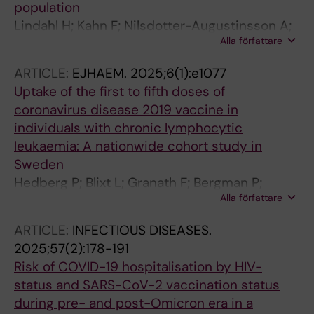
population
Lindahl H; Kahn F; Nilsdotter-Augustinsson A;
Alla författare
Fredrikson M; Hedberg P; Moeller IK; Hansson
L; Blixt L; Sylvan SE; Osterborg A; Aleman S;
ARTICLE:
EJHAEM.
2025;6(1):e1077
Carlander C; Nilsdotter-Augustinsson A;
Uptake of the first to fifth doses of
Nystrom S; Bergman P
coronavirus disease 2019 vaccine in
individuals with chronic lymphocytic
leukaemia: A nationwide cohort study in
Sweden
Hedberg P; Blixt L; Granath F; Bergman P;
Alla författare
Carlander C; Aleman S; Hansson L; CLHIP SG
ARTICLE:
INFECTIOUS DISEASES.
2025;57(2):178-191
Risk of COVID-19 hospitalisation by HIV-
status and SARS-CoV-2 vaccination status
during pre- and post-Omicron era in a