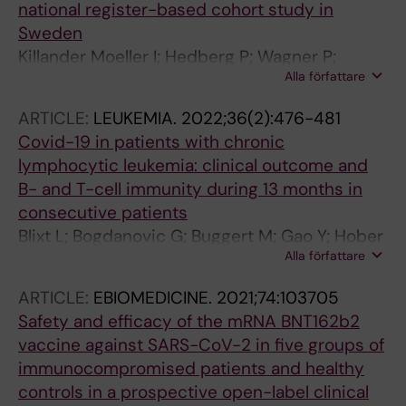
national register-based cohort study in
Sweden
Killander Moeller I; Hedberg P; Wagner P;
Alla författare
Lindahl H; Nystroem S; Blixt L; Eketorp Sylvan
S; Nilsdotter-Augustinsson A; Oesterborg A;
ARTICLE:
LEUKEMIA.
2022;36(2):476-481
Fredrikson M; Hansson L; Kahn F; Sparen P;
Covid-19 in patients with chronic
Gisslen M; Naucler P; Bergman P; Aleman S;
lymphocytic leukemia: clinical outcome and
Carlander C
B- and T-cell immunity during 13 months in
consecutive patients
Blixt L; Bogdanovic G; Buggert M; Gao Y; Hober
Alla författare
S; Healy K; Johansson H; Kjellander C;
Mravinacova S; Muschiol S; Nilsson P; Palma M;
ARTICLE:
EBIOMEDICINE.
2021;74:103705
Pin E; Smith CIE; Stromberg O; Chen MS; Zain
Safety and efficacy of the mRNA BNT162b2
R; Hansson L; Osterborg A
vaccine against SARS-CoV-2 in five groups of
immunocompromised patients and healthy
controls in a prospective open-label clinical