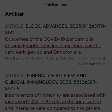
Publikationer
Artiklar
ARTICLE:
BLOOD ADVANCES.
2025;9(13):3170-
3181
Outcomes of the COVID-19 pandemic in
chronic lymphocytic leukemia: focus on the
very early period and Omicron era
Hedberg P; Blixt L; Sylvan SE; Moller IK; Lindahl
Alla författare
H; Kahn F; Nilsdotter-Augustinsson A;
Fredrikson M; Nystrom S; Bergman P;
ARTICLE:
JOURNAL OF ALLERGY AND
Carlander C; Aleman S; Osterborg P;
CLINICAL IMMUNOLOGY.
2025;155(2):387-
Osterborg A; Hansson L
397.e6
Inborn errors of immunity are associated with
increased COVID-19-related hospitalization
and intensive care compared to the general