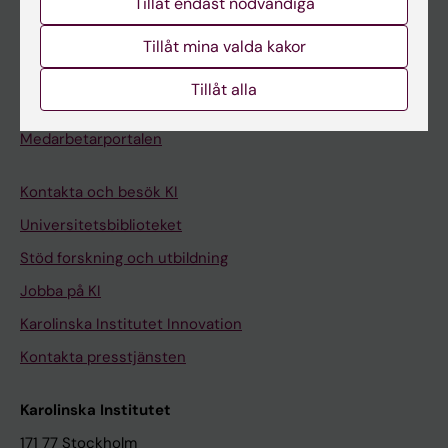
Tillåt endast nödvändiga
Kurs- och programwebbar
Student på KI
Tillåt mina valda kakor
Tillåt alla
Medarbetare
Medarbetarportalen
Kontakta och besök KI
Universitetsbiblioteket
Stöd forskning och utbildning
Jobba på KI
Karolinska Institutet Innovation
Kontakta presstjänsten
Karolinska Institutet
171 77 Stockholm