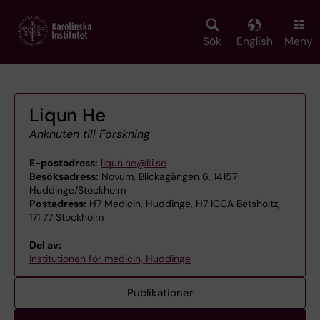
Skip
to
main
Sök
English
Meny
content
Liqun He
Anknuten till Forskning
E-postadress:
liqun.he@ki.se
Besöksadress:
Novum, Blickagången 6, 14157
Huddinge/Stockholm
Postadress:
H7 Medicin, Huddinge, H7 ICCA Betsholtz,
171 77 Stockholm
Del av:
Institutionen för medicin, Huddinge
Publikationer