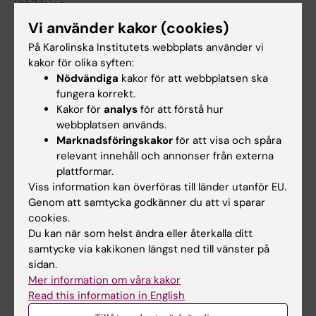
Utbildning
Vi använder kakor (cookies)
Forskarutbildning
På Karolinska Institutets webbplats använder vi
Forskning
kakor för olika syften:
Om KI
Nödvändiga
kakor för att webbplatsen ska
fungera korrekt.
Kakor för
analys
för att förstå hur
På gång
webbplatsen används.
Marknadsföringskakor
för att visa och spåra
Nyheter
relevant innehåll och annonser från externa
Kalender
plattformar.
Viss information kan överföras till länder utanför EU.
Genom att samtycka godkänner du att vi sparar
Student
cookies.
Ladok
Du kan när som helst ändra eller återkalla ditt
samtycke via kakikonen längst ned till vänster på
Canvas
sidan.
Schema
Mer information om våra kakor
Read this information in English
Studentmejlen