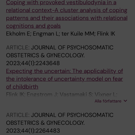
Coping with provoked vestibulodynia in a
relational context-A cluster analysis of coping
patterns and their associations with relational
cognitions and goals
Ekholm E; Engman L; ter Kuile MM; Flink IK
ARTICLE:
JOURNAL OF PSYCHOSOMATIC
OBSTETRICS & GYNECOLOGY.
2023;44(1):2243648
Expecting the uncertain: The applicability of
the intolerance of uncertainty model on fear
of childbirth
Flink IK; Engstrom J; Vastamaki S; Vixner L;
Alla författare
Engman L
ARTICLE:
JOURNAL OF PSYCHOSOMATIC
OBSTETRICS & GYNECOLOGY.
2023;44(1):2264483