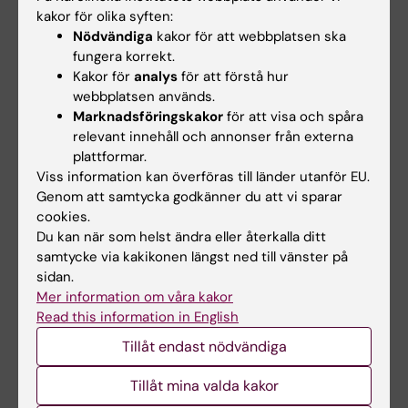
Sexual Functioning Among Women with
kakor för olika syften:
Vulvovaginal Pain: A Prospective Investigation
Nödvändiga
kakor för att webbplatsen ska
Maathz P; Flink IK; Engman L; Ekdahl J
fungera korrekt.
Kakor för
analys
för att förstå hur
webbplatsen används.
ARTICLE:
EUROPEAN JOURNAL OF PAIN.
Marknadsföringskakor
för att visa och spåra
2018;22(8):1388-1398
relevant innehåll och annonser från externa
Avoiding or enduring painful sex? A
plattformar.
prospective study of coping and
Viss information kan överföras till länder utanför EU.
psychosexual function in vulvovaginal pain
Genom att samtycka godkänner du att vi sparar
Engman L; Flink IK; Ekdahl J; Boersma K; Linton
cookies.
Du kan när som helst ändra eller återkalla ditt
Alla författare
SJ
samtycke via kakikonen längst ned till vänster på
sidan.
ARTICLE:
INTERNATIONAL JOURNAL OF
Mer information om våra kakor
SEXUAL HEALTH.
2018;30(1):49-59
Read this information in English
Vulvovaginal Pain from a Fear-Avoidance
Tillåt endast nödvändiga
Perspective: A Prospective Study Among
Female University Students in Sweden
Tillåt mina valda kakor
Ekdahl J; Flink I; Engman L; Linton SJ