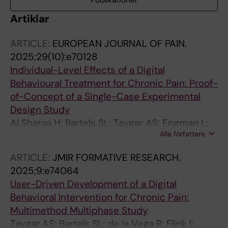
Publikationer
Artiklar
ARTICLE:
EUROPEAN JOURNAL OF PAIN.
2025;29(10):e70128
Individual-Level Effects of a Digital
Behavioural Treatment for Chronic Pain: Proof-
of-Concept of a Single-Case Experimental
Design Study
Al Sharaa H; Bartels SL; Taygar AS; Engman L;
Alla författare
Petersson S; Flink I; Boersma K; McCracken LM;
Simons L; Vlaeyen JWS; Onghena P; Wicksell
ARTICLE:
JMIR FORMATIVE RESEARCH.
RK
2025;9:e74064
User-Driven Development of a Digital
Behavioral Intervention for Chronic Pain:
Multimethod Multiphase Study
Taygar AS; Bartels SL; de la Vega R; Flink I;