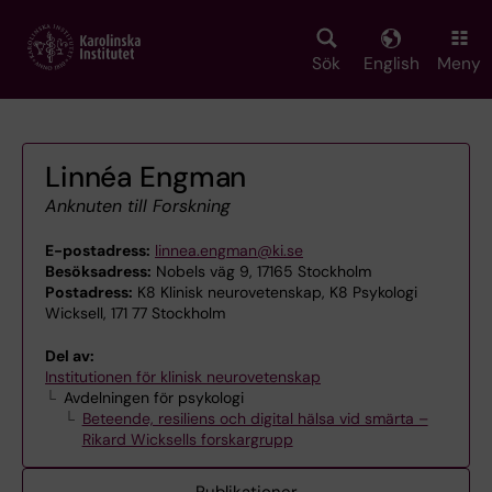
Skip
to
main
Sök
English
Meny
content
Linnéa Engman
Anknuten till Forskning
E-postadress:
linnea.engman@ki.se
Besöksadress:
Nobels väg 9, 17165 Stockholm
Postadress:
K8 Klinisk neurovetenskap, K8 Psykologi
Wicksell, 171 77 Stockholm
Del av:
Institutionen för klinisk neurovetenskap
Avdelningen för psykologi
Beteende, resiliens och digital hälsa vid smärta –
Rikard Wicksells forskargrupp