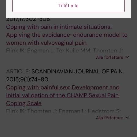
Tillåt alla
ARTICLE:
SCANDINAVIAN JOURNAL OF PAIN.
2017;17:302-308
Coping with pain in intimate situations:
Applying the avoidance-endurance model to
women with vulvovaginal pain
Flink IK; Engman L; Ter Kuile MM; Thomten J;
Alla författare
Linton SJ
ARTICLE:
SCANDINAVIAN JOURNAL OF PAIN.
2015;9(1):74-80
Coping with painful sex: Development and
initial validation of the CHAMP Sexual Pain
Coping Scale
Flink IK; Thomten J; Engman L; Hedstrom S;
Alla författare
Linton SJ