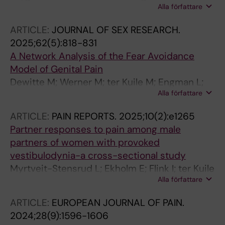
Alla författare
Engman L; Petersson S; Johnsson SI; Boersma
K; McCracken LM; Wicksell RK
ARTICLE:
JOURNAL OF SEX RESEARCH.
2025;62(5):818-831
A Network Analysis of the Fear Avoidance
Model of Genital Pain
Dewitte M; Werner M; ter Kuile M; Engman L;
Alla författare
Flink I
ARTICLE:
PAIN REPORTS.
2025;10(2):e1265
Partner responses to pain among male
partners of women with provoked
vestibulodynia-a cross-sectional study
Myrtveit-Stensrud L; Ekholm E; Flink I; ter Kuile
Alla författare
M; Engman L; Suvaal I; Groven KS; Reme SE
ARTICLE:
EUROPEAN JOURNAL OF PAIN.
2024;28(9):1596-1606