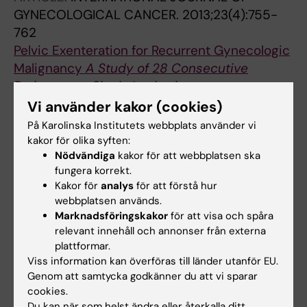
P; Testa AC; Van den Bosch T; Ameye L;
GYNECOLOGICAL CANCER.
2013;23(4):755-
Epstein E
762
Pelvic Exenteration for Recurrent Gynecologic
Malignancy
A Study of 28 Consecutive
Patients at a Single Institution
Jager L; Nilsson PJ; Radestad AF
Vi använder kakor (cookies)
På Karolinska Institutets webbplats använder vi
kakor för olika syften:
Alla övriga publikationer
Nödvändiga
kakor för att webbplatsen ska
fungera korrekt.
DOCTORAL THESIS:
2020
Kakor för
analys
för att förstå hur
Ultrasound assessment and risk prediction in
webbplatsen används.
Marknadsföringskakor
för att visa och spåra
women with endometrial cancer
relevant innehåll och annonser från externa
Eriksson L
plattformar.
Viss information kan överföras till länder utanför EU.
Genom att samtycka godkänner du att vi sparar
cookies.
Forskningsområden:
Du kan när som helst ändra eller återkalla ditt