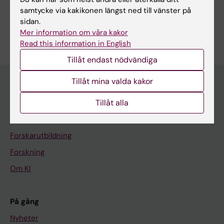
Cancer och onkologi
samtycke via kakikonen längst ned till vänster på
sidan.
Är du Linda Eriksson?
Mer information om våra kakor
Redigera din profil
Read this information in English
Tillåt endast nödvändiga
Tillåt mina valda kakor
Huvudmeny
Tillåt alla
Utbildning
Forskarutbildning
Forskning
Om KI
På gång
Nyheter