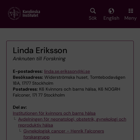
Skip
to
main
Sök
English
Meny
content
Linda Eriksson
Anknuten till Forskning
E-postadress:
linda.se.eriksson@ki.se
Besöksadress:
Widerströmska huset, Tomtebodavägen
18A, 17177 Stockholm
Postadress:
K6 Kvinnors och barns hälsa, K6 NOGRH
Falconer, 171 77 Stockholm
Del av:
Institutionen för kvinnors och barns hälsa
Avdelningen för neonatologi, obstetrik, gynekologi och
reproduktiv hälsa
Gynekologisk cancer – Henrik Falconers
forskargrupp