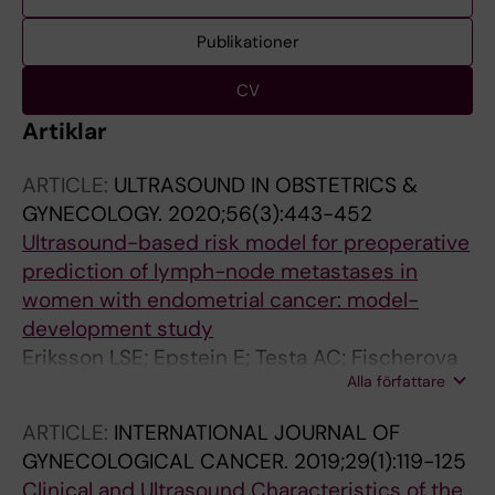
Publikationer
CV
Artiklar
ARTICLE:
ULTRASOUND IN OBSTETRICS &
GYNECOLOGY.
2020;56(3):443-452
Ultrasound-based risk model for preoperative
prediction of lymph-node metastases in
women with endometrial cancer: model-
development study
Eriksson LSE; Epstein E; Testa AC; Fischerova
Alla författare
D; Valentin L; Sladkevicius P; Franchi D;
Fruhauf F; Fruscio R; Haak LA; Opolskiene G;
ARTICLE:
INTERNATIONAL JOURNAL OF
Mascilini F; Alcazar JL; Van Holsbeke C;
GYNECOLOGICAL CANCER.
2019;29(1):119-125
Chiappa V; Bourne T; Lindqvist PG; Van
Clinical and Ultrasound Characteristics of the