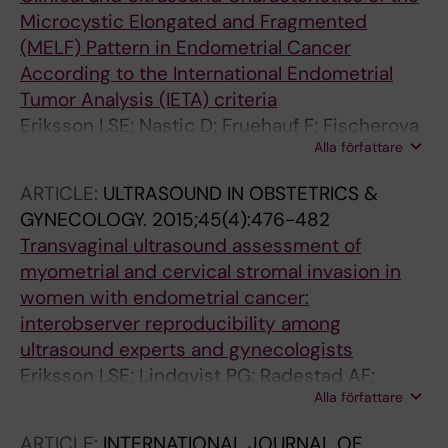
Calster B; Timmerman D; Verbakel JY; Van den
Microcystic Elongated and Fragmented
Bosch T; Wynants L
(MELF) Pattern in Endometrial Cancer
According to the International Endometrial
Tumor Analysis (IETA) criteria
Eriksson LSE; Nastic D; Fruehauf F; Fischerova
Alla författare
D; Nemejcova K; Bono F; Franchi D; Fruscio R;
Ghioni M; Haak LA; Hejda V; Meskauskas R;
ARTICLE:
ULTRASOUND IN OBSTETRICS &
Opolskiene G; Pascual MA; Testa A; Tresserra
GYNECOLOGY.
2015;45(4):476-482
F; Zannoni GF; Carlson JW; Epstein E
Transvaginal ultrasound assessment of
myometrial and cervical stromal invasion in
women with endometrial cancer:
interobserver reproducibility among
ultrasound experts and gynecologists
Eriksson LSE; Lindqvist PG; Radestad AF;
Alla författare
Dueholm M; Fischerova D; Franchi D;
Jokubkiene L; Leone FP; Savelli L; Sladkevicius
ARTICLE:
INTERNATIONAL JOURNAL OF