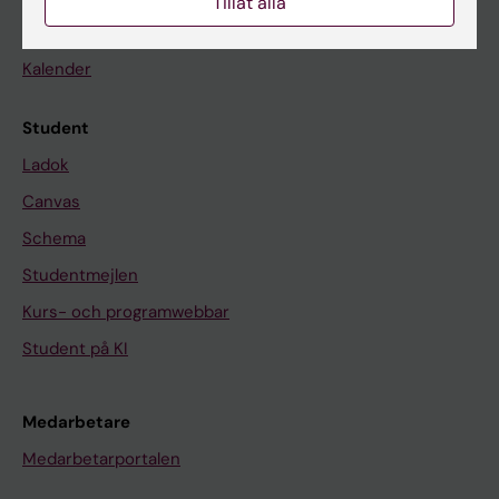
Tillåt alla
Nyheter
Kalender
Student
Ladok
Canvas
Schema
Studentmejlen
Kurs- och programwebbar
Student på KI
Medarbetare
Medarbetarportalen