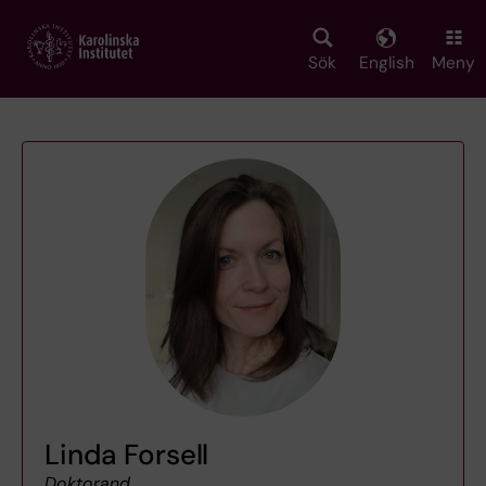
Skip
to
main
Sök
English
Meny
content
Linda Forsell
Doktorand