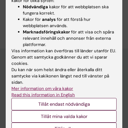
kakor för olika syften:
Nödvändiga
kakor för att webbplatsen ska
Forskningsområden:
fungera korrekt.
Kardiologi och kardiovaskulära sjukdomar
Neurologi
Kakor för
analys
för att förstå hur
Är du Linda Forsell?
webbplatsen används.
Redigera din profil
Marknadsföringskakor
för att visa och spåra
relevant innehåll och annonser från externa
plattformar.
Viss information kan överföras till länder utanför EU.
Genom att samtycka godkänner du att vi sparar
cookies.
Du kan när som helst ändra eller återkalla ditt
Huvudmeny
samtycke via kakikonen längst ned till vänster på
Utbildning
sidan.
Mer information om våra kakor
Forskarutbildning
Read this information in English
Forskning
Tillåt endast nödvändiga
Om KI
Tillåt mina valda kakor
På gång