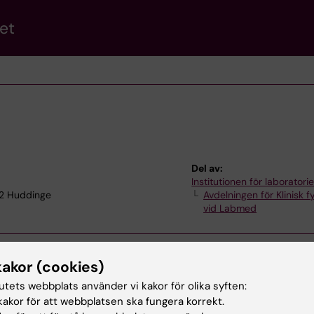
et
Del av:
Institutionen för laborator
 52 Huddinge
Avdelningen för Klinisk fy
vid Labmed
kakor (cookies)
tutets webbplats använder vi kakor för olika syften:
akor för att webbplatsen ska fungera korrekt.