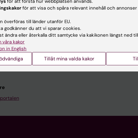
Kontakta och besök KI
lys
för att förstå hur webbplatsen används.
ingskakor
för att visa och spåra relevant innehåll och annonser
Universitetsbiblioteket
 överföras till länder utanför EU.
Stöd forskning och utbildning
 godkänner du att vi sparar cookies.
Jobba på KI
t ändra eller återkalla ditt samtycke via kakikonen längst ned til
 våra kakor
len
Karolinska Institutet Innovati
on in English
programwebbar
Kontakta presstjänsten
nödvändiga
Tillåt mina valda kakor
Ti
KI
re
portalen