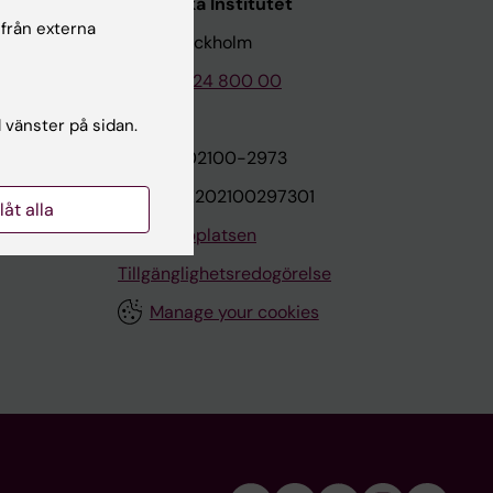
Karolinska Institutet
 från externa
171 77 Stockholm
Tel: 08-524 800 00
l vänster på sidan.
on
Org.nr: 202100-2973
VAT.nr: SE202100297301
llåt alla
Om webbplatsen
Tillgänglighetsredogörelse
Manage your cookies