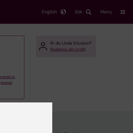
English
Sök
Meny
Är du Linda Ericsson?
Redigera din profil
iemedicin
siologi