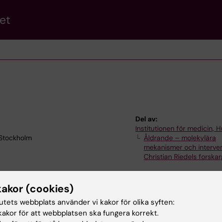
et
Del av:
Institutionen för medicin, 
 Stockholm
Åldrande – molekylära
mekanismer och interven
Christian Riedels forska
kakor (cookies)
tutets webbplats använder vi kakor för olika syften:
akor för att webbplatsen ska fungera korrekt.