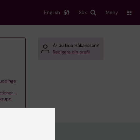
English
Sök
Meny
Är du Lina Håkansson?
Redigera din profil
Huddinge
tioner –
rgrupp