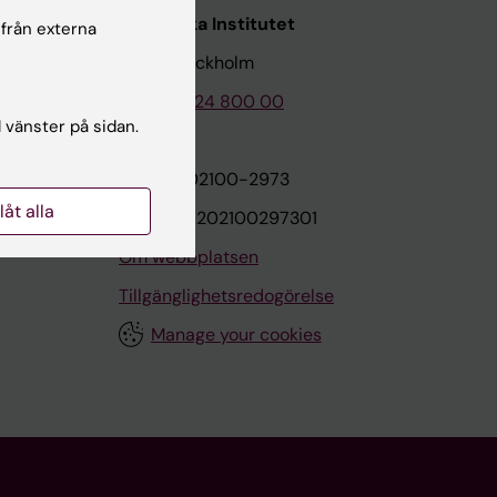
Karolinska Institutet
 från externa
171 77 Stockholm
Tel: 08-524 800 00
l vänster på sidan.
on
Org.nr: 202100-2973
llåt alla
VAT.nr: SE202100297301
Om webbplatsen
Tillgänglighetsredogörelse
Manage your cookies