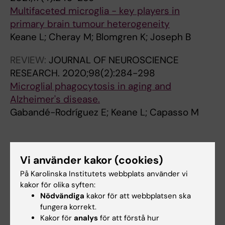
Multifaceted microglia - key players in
primary brain tumour heterogeneity
Keane L; Cheray M; Blomgren K; Joseph B
REVIEW:
JOURNAL OF NEUROSCIENCE
RESEARCH.
2020;98(2):284-298
Microglial phagocytosis in aging and
Alzheimer's disease.
Gabandé-Rodríguez E; Keane L; Capasso M
Forskningsområden:
Vi använder kakor (cookies)
Neurovetenskaper
På Karolinska Institutets webbplats använder vi
kakor för olika syften:
Är du Lily Keane?
Nödvändiga
kakor för att webbplatsen ska
Redigera din profil
fungera korrekt.
Kakor för
analys
för att förstå hur