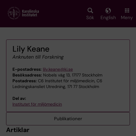
Skip
to
main
Sök
English
Meny
content
Lily Keane
Anknuten till Forskning
E-postadress:
lily.keane@ki.se
Besöksadress:
Nobels väg 13, 17177 Stockholm
Postadress:
C6 Institutet för miljömedicin, C6
Ledningskansliet Utredning, 171 77 Stockholm
Del av:
Institutet för miljömedicin
Publikationer
Artiklar