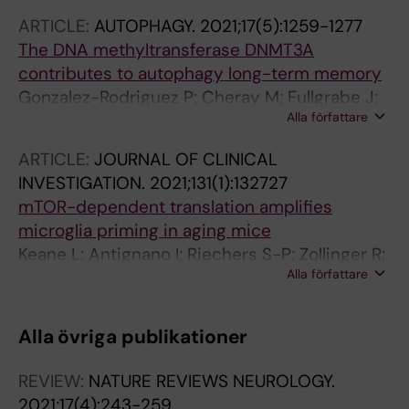
ARTICLE:
AUTOPHAGY.
2021;17(5):1259-1277
The DNA methyltransferase DNMT3A
contributes to autophagy long-term memory
Gonzalez-Rodriguez P; Cheray M; Fullgrabe J;
Alla författare
Salli M; Engskog-Vlachos P; Keane L; Cunha V;
Lupa A; Li W; Ma Q; Dreij K; Rosenfeld MG;
ARTICLE:
JOURNAL OF CLINICAL
Joseph B
INVESTIGATION.
2021;131(1):132727
mTOR-dependent translation amplifies
microglia priming in aging mice
Keane L; Antignano I; Riechers S-P; Zollinger R;
Alla författare
Dumas AA; Offermann N; Bernis ME; Russ J;
Graelmann F; McCormick PN; Esser J; Tejera D;
Nagano A; Wang J; Chelala C; Biederbick Y;
Alla övriga publikationer
Halle A; Salomoni P; Heneka MT; Capasso M
REVIEW:
NATURE REVIEWS NEUROLOGY.
2021;17(4):243-259