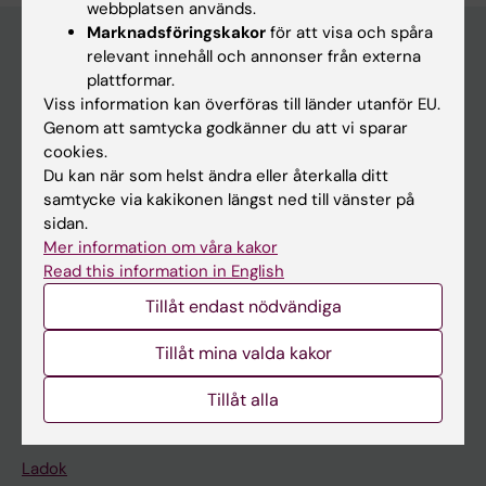
webbplatsen används.
Marknadsföringskakor
för att visa och spåra
relevant innehåll och annonser från externa
plattformar.
Huvudmeny
Viss information kan överföras till länder utanför EU.
Utbildning
Genom att samtycka godkänner du att vi sparar
cookies.
Forskarutbildning
Du kan när som helst ändra eller återkalla ditt
Forskning
samtycke via kakikonen längst ned till vänster på
sidan.
Om KI
Mer information om våra kakor
Read this information in English
På gång
Tillåt endast nödvändiga
Nyheter
Tillåt mina valda kakor
Kalender
Tillåt alla
Student
Ladok