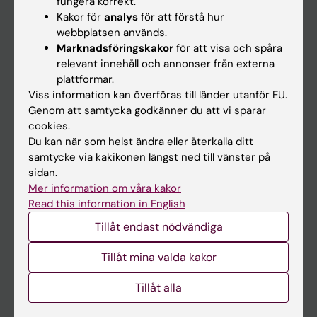
fungera korrekt.
Kakor för
analys
för att förstå hur
Student
webbplatsen används.
Ladok
Marknadsföringskakor
för att visa och spåra
relevant innehåll och annonser från externa
Canvas
plattformar.
Schema
Viss information kan överföras till länder utanför EU.
Genom att samtycka godkänner du att vi sparar
Studentmejlen
cookies.
Kurs- och programwebbar
Du kan när som helst ändra eller återkalla ditt
samtycke via kakikonen längst ned till vänster på
Student på KI
sidan.
Mer information om våra kakor
Read this information in English
Medarbetare
Tillåt endast nödvändiga
Medarbetarportalen
Tillåt mina valda kakor
Kontakta och besök KI
Tillåt alla
Universitetsbiblioteket
Stöd forskning och utbildning