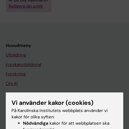
Är du Lilly Kaufmann?
Redigera din profil
Huvudmeny
Utbildning
Forskarutbildning
Forskning
Om KI
Vi använder kakor (cookies)
På gång
På Karolinska Institutets webbplats använder vi
Nyheter
kakor för olika syften:
Kalender
Nödvändiga
kakor för att webbplatsen ska