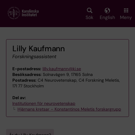
Skip
to
main
Sök
English
Meny
content
Lilly Kaufmann
Forskningsassistent
E-postadress:
lilly.kaufmann@ki.se
Besöksadress:
Solnavägen 9, 17165 Solna
Postadress:
C4 Neurovetenskap, C4 Forskning Meletis,
171 77 Stockholm
Del av:
Institutionen för neurovetenskap
Hjärnans kretsar – Konstantinos Meletis forskargrupp