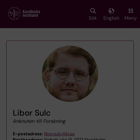
Skip
to
main
Sök
English
Meny
content
Libor Sulc
Anknuten till Forskning
E-postadress:
libor.sulc@ki.se
Besöksadress:
Nobels väg 13, 17177 Stockholm