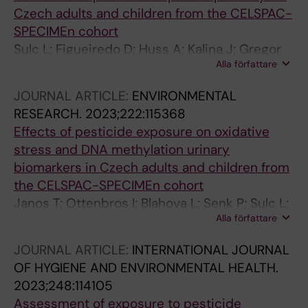
Czech adults and children from the CELSPAC-
SPECIMEn cohort
Sulc L; Figueiredo D; Huss A; Kalina J; Gregor
Alla författare
P; Janos T; Senk P; Dalecka A; Andryskova L;
Kodes V; Cupr P
JOURNAL ARTICLE:
ENVIRONMENTAL
RESEARCH.
2023;222:115368
Effects of pesticide exposure on oxidative
stress and DNA methylation urinary
biomarkers in Czech adults and children from
the CELSPAC-SPECIMEn cohort
Janos T; Ottenbros I; Blahova L; Senk P; Sulc L;
Alla författare
Palesova N; Sheardova J; Vlaanderen J; Cupr P
JOURNAL ARTICLE:
INTERNATIONAL JOURNAL
OF HYGIENE AND ENVIRONMENTAL HEALTH.
2023;248:114105
Assessment of exposure to pesticide