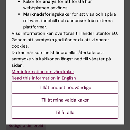
Kakor för
analys
för att förstå hur
Urinary biomarker levels and associated
webbplatsen används.
health risks
Marknadsföringskakor
för att visa och spåra
Sulc L; Janos T; Figueiredo D; Ottenbros I;
relevant innehåll och annonser från externa
plattformar.
Alla författare
Senk P; Mikes O; Huss A; Cupr P
Viss information kan överföras till länder utanför EU.
JOURNAL ARTICLE:
Genom att samtycka godkänner du att vi sparar
ENVIRONMENT
cookies.
INTERNATIONAL.
2022;168:107452
Du kan när som helst ändra eller återkalla ditt
A large scale multi-laboratory suspect
samtycke via kakikonen längst ned till vänster på
screening of pesticide metabolites in human
sidan.
biomonitoring: From tentative annotations to
Mer information om våra kakor
verified occurrences
Read this information in English
Huber C; Nijssen R; Mol H; Antignac JP; Krauss
Tillåt endast nödvändiga
Alla författare
M; Brack W; Wagner K; Debrauwer L; Vitale CM;
Tillåt mina valda kakor
Price EJ; Klanova J; Molina BG; Leon N; Pardo
O; Fernandez SF; Szigeti T; Kozepesy S; Sulc L;
Tillåt alla
Cupr P; Martinsone I; Akulova L; Ottenbros I;
Är du Libor Sulc?
Vermeulen R; Vlaanderen J; Luijten M;
Redigera din profil