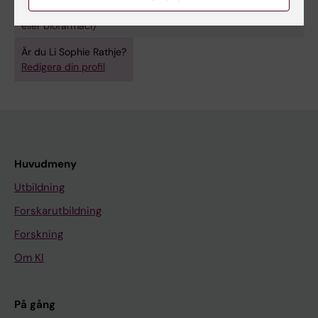
Medicinsk bioteknologi (Inriktn. mot cellbiologi (inkl.
stamcellsbiologi), molekylärbiologi, mikrobiologi, biokemi
eller biofarmaci)
Är du Li Sophie Rathje?
Redigera din profil
Huvudmeny
Utbildning
Forskarutbildning
Forskning
Om KI
På gång