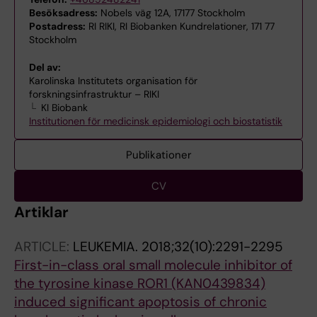
Besöksadress:
Nobels väg 12A, 17177 Stockholm
Postadress:
RI RIKI, RI Biobanken Kundrelationer, 171 77
Stockholm
Del av:
Karolinska Institutets organisation för
forskningsinfrastruktur – RIKI
KI Biobank
Institutionen för medicinsk epidemiologi och biostatistik
Publikationer
CV
Artiklar
ARTICLE:
LEUKEMIA.
2018;32(10):2291-2295
First-in-class oral small molecule inhibitor of
the tyrosine kinase ROR1 (KAN0439834)
induced significant apoptosis of chronic