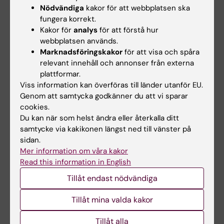
Nödvändiga
kakor för att webbplatsen ska
MEDICINE, VOL 14: STEM CELLS IN LINEAGE
fungera korrekt.
SPECIFIC DIFFERENTIATION AND DISEASE.
Kakor för
analys
för att förstå hur
2008;644:223-231
webbplatsen används.
Tropomyosins Regulate the Impact of Actin
Marknadsföringskakor
för att visa och spåra
Binding Proteins on Actin Filaments
relevant innehåll och annonser från externa
Lindberg U; Schutt CE; Goldman RD; Nyakern-
plattformar.
Viss information kan överföras till länder utanför EU.
Alla författare
Meazza M; Hillberg L; Rathje L-SZ; Grenklo S
Genom att samtycka godkänner du att vi sparar
cookies.
ARTICLE:
EUROPEAN JOURNAL OF CELL
Du kan när som helst ändra eller återkalla ditt
BIOLOGY.
2006;85(5):399-409
samtycke via kakikonen längst ned till vänster på
Tropomyosins are present in lamellipodia of
sidan.
motile cells.
Mer information om våra kakor
Hillberg L; Zhao Rathje L-S; Nyåkern-Meazza M;
Read this information in English
Alla författare
Helfand B; Goldman RD; Schutt CE; Lindberg U
Tillåt endast nödvändiga
Tillåt mina valda kakor
Forskningsområden:
Tillåt alla