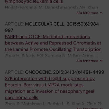
lymphocytic leukemia cells
Hojjat-Farsangi M; Daneshmanesh AH; Khan
Alla författare
AS; Shetye J; Mozaffari F; Kharaziha P; Rathje
L-S; Kokhaei P; Hansson L; Vagberg J; Bystrom
ARTICLE:
MOLECULAR CELL.
2015;59(6):984-
S; Olsson E; Lofberg C; Norstrom C; Schultz J;
997
Norin M; Olin T; Osterborg A; Mellstedt H;
PARP1-and CTCF-Mediated Interactions
Moshfegh A
between Active and Repressed Chromatin at
the Lamina Promote Oscillating Transcription
Zhao H; Sifakis EG; Sumida N; Millan-Arino L;
Alla författare
Scholz BA; Svensson JP; Chen X; Ronnegren
AL; de Lima CDM; Varnoosfaderani FS; Shi C;
ARTICLE:
ONCOGENE.
2015;34(34):4491-4499
Loseva O; Yammine S; Israelsson M; Rathje L-
SYK interaction with ITGβ4 suppressed by
S; Nemeti B; Fredlund E; Helleday T; Imreh MP;
Epstein-Barr virus LMP2A modulates
Gondor A
migration and invasion of nasopharyngeal
carcinoma cells
Zhou X; Matskova L; Rathje L-S; Xiao X; Gish G;