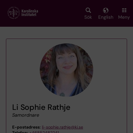
Skip
to
main
Sök
English
Meny
content
Li Sophie Rathje
Samordnare
E-postadress:
li-sophie.rathje@ki.se
Telefon:
+46852482241