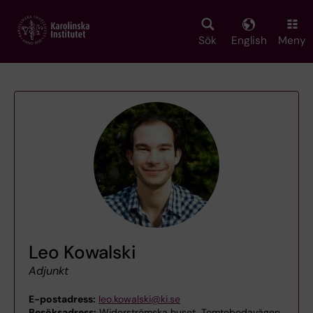
Skip
to
main
Sök
English
Meny
content
Leo Kowalski
Adjunkt
E-postadress:
leo.kowalski@ki.se
Besöksadress:
Widerströmska huset, Tomtebodavägen