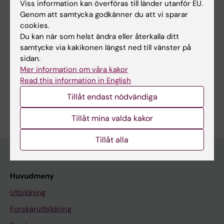
Viss information kan överföras till länder utanför EU.
evidence-based intervention aspires to
Genom att samtycka godkänner du att vi sparar
provide directed, timely, and
cookies.
effective interventions to prevent long-term
Du kan när som helst ändra eller återkalla ditt
samtycke via kakikonen längst ned till vänster på
health problems.
sidan.
Mer information om våra kakor
Read this information in English
Tillåt endast nödvändiga
Är du Leo Kowalski?
Redigera din profil
Tillåt mina valda kakor
Tillåt alla
Huvudmeny
Utbildning
Forskarutbildning