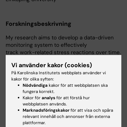
Forskningsbeskrivning
My research aims to develop a data-driven
monitoring system to effectively
track work-related stress reactions over time.
Experience sampling data from
Vi använder kakor (cookies)
health-care workers is used to model
På Karolinska Institutets webbplats använder vi
predictors of long-term stress in
kakor för olika syften:
order to detect at-risk individuals.
Nödvändiga
kakor för att webbplatsen ska
Various interventions to improve recovery
fungera korrekt.
behaviors are compared using a
Kakor för
analys
för att förstå hur
factorial design to determine the optimal
webbplatsen används.
Marknadsföringskakor
för att visa och spåra
system for promoting health. The
relevant innehåll och annonser från externa
combination of predicting at-risk individuals
plattformar.
and developing an