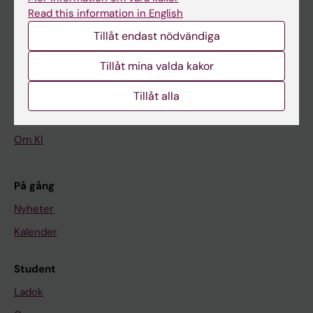
Read this information in English
Tillåt endast nödvändiga
Huvudmeny
Tillåt mina valda kakor
Utbildning
Forskarutbildning
Tillåt alla
Forskning
Om KI
På gång
Nyheter
Kalender
Student
Ladok