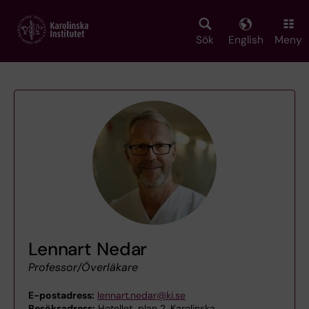
Skip
to
main
Sök
English
Meny
content
Lennart Nedar
Professor/Överläkare
E-postadress:
lennart.nedar@ki.se
Besöksadress:
Hotellet, plan 2, Karolinska