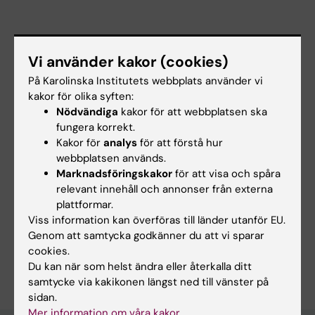
Vi använder kakor (cookies)
På Karolinska Institutets webbplats använder vi
kakor för olika syften:
Nödvändiga
kakor för att webbplatsen ska
fungera korrekt.
Kakor för
analys
för att förstå hur
Länkar:
webbplatsen används.
Better treatment selection and outcome for cancer patients
Marknadsföringskakor
för att visa och spåra
Anatomisk karta hjälp till bättre cancerbehandling och
relevant innehåll och annonser från externa
operation
plattformar.
Forskningsområden:
Viss information kan överföras till länder utanför EU.
Radiologi och bildbehandling
Genom att samtycka godkänner du att vi sparar
cookies.
Är du Lennart Nedar?
Du kan när som helst ändra eller återkalla ditt
Redigera din profil
samtycke via kakikonen längst ned till vänster på
sidan.
Mer information om våra kakor