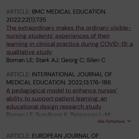
ARTICLE:
BMC MEDICAL EDUCATION.
2022;22(1):735
The extraordinary makes the ordinary visible-
nursing students' experiences of their
learning in clinical practice during COVID-19: a
qualitative study
Boman LE; Stark AJ; Georg C; Silen C
ARTICLE:
INTERNATIONAL JOURNAL OF
MEDICAL EDUCATION.
2022;13:176-186
A pedagogical model to enhance nurses'
ability to support patient learning: an
educational design research study
Boman LE; Sundberg K; Petersson L-M;
Alla författare
Backman M; Silen C
ARTICLE:
EUROPEAN JOURNAL OF