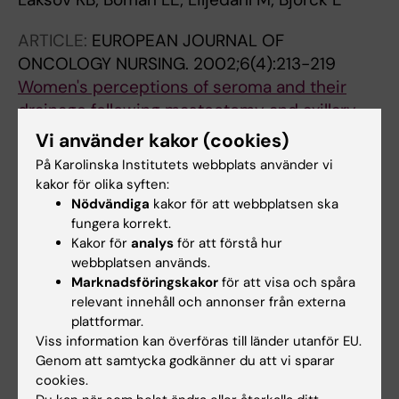
ARTICLE:
EUROPEAN JOURNAL OF
ONCOLOGY NURSING.
2002;6(4):213-219
Women's perceptions of seroma and their
drainage following mastectomy and axillary
lymph node dissection.
Vi använder kakor (cookies)
Boman L; Lindgren A; Sandelin K
På Karolinska Institutets webbplats använder vi
kakor för olika syften:
ARTICLE:
EUROPEAN JOURNAL OF CANCER
Nödvändiga
kakor för att webbplatsen ska
CARE.
1999;8(2):87-96
fungera korrekt.
Two models of care as evaluated by a group
Kakor för
analys
för att förstå hur
webbplatsen används.
of women operated on for breast cancer with
Marknadsföringskakor
för att visa och spåra
regard to their perceived well-being
relevant innehåll och annonser från externa
Boman L; Björvell H; Langius A; Cedermark B
plattformar.
Viss information kan överföras till länder utanför EU.
ARTICLE:
SCANDINAVIAN JOURNAL OF
Genom att samtycka godkänner du att vi sparar
CARING SCIENCES.
1997;11(1):25-32
cookies.