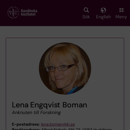
Skip
to
main
Sök
English
Meny
content
Lena Engqvist Boman
Anknuten till Forskning
E-postadress:
lena.boman@ki.se
Besöksadress:
Alfred Nobels Allé 23, 14183 Huddinge