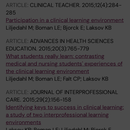
ARTICLE:
CLINICAL TEACHER.
2015;12(4):284-
285
Participation in a clinical learning environment
Liljedahl M; Boman LE; Bjorck E; Laksov KB
ARTICLE:
ADVANCES IN HEALTH SCIENCES
EDUCATION.
2015;20(3):765-779
What students really learn: contrasting
medical and nursing students' experiences of
the clinical learning environment
Liljedahl M; Boman LE; Falt CP; Laksov KB
ARTICLE:
JOURNAL OF INTERPROFESSIONAL
CARE.
2015;29(2):156-158
Identifying keys to success in clinical learning:
a study of two interprofessional learning
environments
Laksov KB; Boman LE; Liljedahl M; Bjorck E