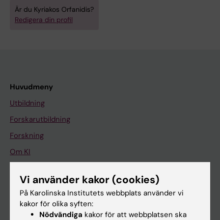
Är du Kyriakos Orfanidis?
Redigera din profil
Huvudmeny
Utbildning
Forskarutbildning
Forskning
Om KI
Vi använder kakor (cookies)
På gång
På Karolinska Institutets webbplats använder vi
Nyheter
kakor för olika syften:
Nödvändiga
kakor för att webbplatsen ska
Kalender