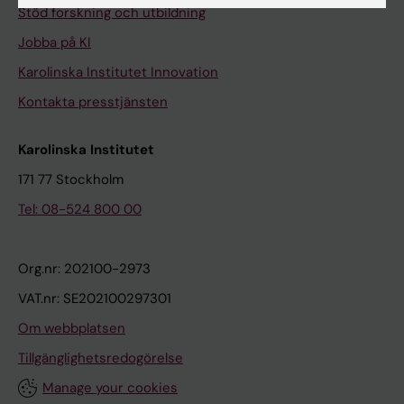
Stöd forskning och utbildning
Jobba på KI
Karolinska Institutet Innovation
Kontakta presstjänsten
Karolinska Institutet
171 77 Stockholm
Tel: 08-524 800 00
Org.nr: 202100-2973
VAT.nr: SE202100297301
Om webbplatsen
Tillgänglighetsredogörelse
Manage your cookies