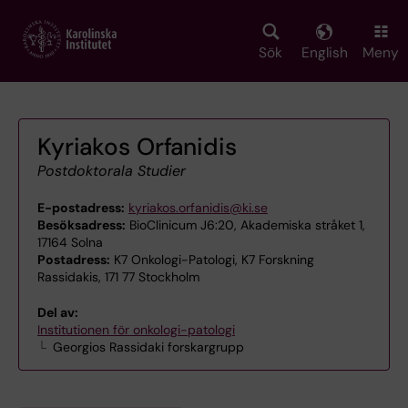
Skip
to
main
Sök
English
Meny
content
Kyriakos Orfanidis
Postdoktorala Studier
E-postadress:
kyriakos.orfanidis@ki.se
Besöksadress:
BioClinicum J6:20, Akademiska stråket 1,
17164 Solna
Postadress:
K7 Onkologi-Patologi, K7 Forskning
Rassidakis, 171 77 Stockholm
Del av:
Institutionen för onkologi-patologi
Georgios Rassidaki forskargrupp