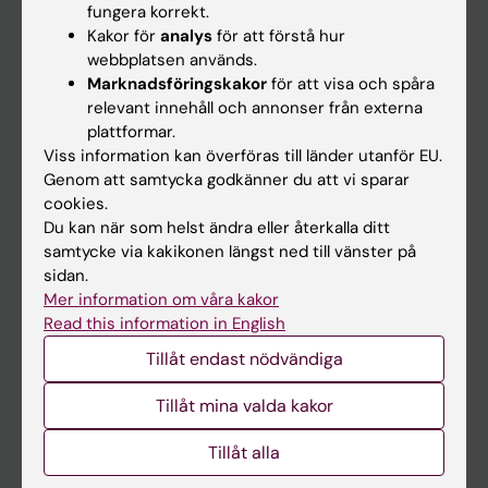
fungera korrekt.
Kakor för
analys
för att förstå hur
Student
webbplatsen används.
Marknadsföringskakor
för att visa och spåra
Ladok
relevant innehåll och annonser från externa
Canvas
plattformar.
Viss information kan överföras till länder utanför EU.
Schema
Genom att samtycka godkänner du att vi sparar
Studentmejlen
cookies.
Du kan när som helst ändra eller återkalla ditt
Kurs- och programwebbar
samtycke via kakikonen längst ned till vänster på
Student på KI
sidan.
Mer information om våra kakor
Read this information in English
Medarbetare
Tillåt endast nödvändiga
Medarbetarportalen
Tillåt mina valda kakor
Kontakta och besök KI
Tillåt alla
Universitetsbiblioteket