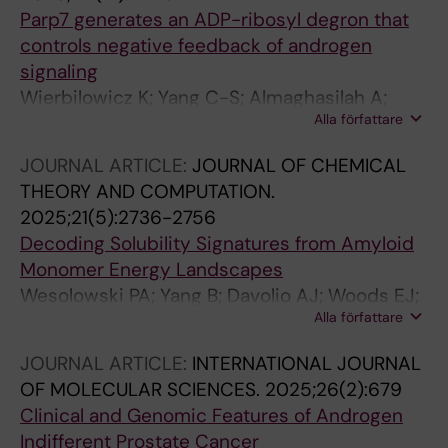
Parp7 generates an ADP-ribosyl degron that
controls negative feedback of androgen
signaling
Wierbilowicz K; Yang C-S; Almaghasilah A;
Alla författare
Wesolowski PA; Pracht P; Dworak NM; Masur J;
Wijngaarden S; Filippov DV; Wales DJ; Kelley
JOURNAL ARTICLE:
JOURNAL OF CHEMICAL
JB; Ratan A; Paschal BM
THEORY AND COMPUTATION.
2025;21(5):2736-2756
Decoding Solubility Signatures from Amyloid
Monomer Energy Landscapes
Wesolowski PA; Yang B; Davolio AJ; Woods EJ;
Alla författare
Pracht P; Bojarski KK; Wierbilowicz K; Payne
MC; Wales DJ
JOURNAL ARTICLE:
INTERNATIONAL JOURNAL
OF MOLECULAR SCIENCES.
2025;26(2):679
Clinical and Genomic Features of Androgen
Indifferent Prostate Cancer