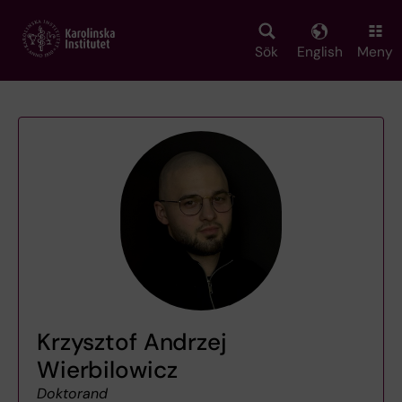
Skip
to
main
Sök
English
Meny
content
Krzysztof Andrzej
Wierbilowicz
Doktorand