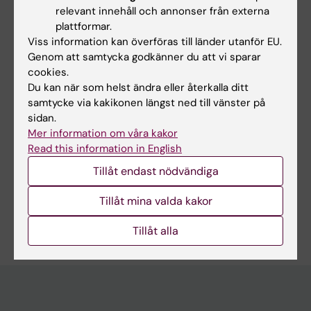
Wierbiłowicz K; Yang C-S; Almaghasilah A;
relevant innehåll och annonser från externa
Alla författare
Wesołowski P; Pracht P; Dworak N; Masur J;
plattformar.
Viss information kan överföras till länder utanför EU.
Wijngaarden S; Filippov D; Wales D; Kelley J;
PREPRINT:
BIORXIV.
2022
Genom att samtycka godkänner du att vi sparar
Ratan A; Paschal B
cookies.
Induction of PARP7 Creates a Vulnerability for
Du kan när som helst ändra eller återkalla ditt
Growth Inhibition by RBN2397 in Prostate
samtycke via kakikonen längst ned till vänster på
Cancer Cells
sidan.
Yang C; Wierbiłowicz K; Dworak N; Bae SY;
Mer information om våra kakor
Alla författare
Tengse S; Abianeh N; Drake J; Abbas T; Ratan
Read this information in English
A; Wotton D; Paschal B
Tillåt endast nödvändiga
Tillåt mina valda kakor
Är du Krzysztof Andrzej Wierbilowicz?
Redigera din profil
Tillåt alla