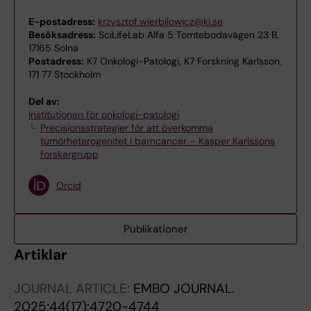
E-postadress:
krzysztof.wierbilowicz@ki.se
Besöksadress:
SciLifeLab Alfa 5 Tomtebodavägen 23 B,
17165 Solna
Postadress:
K7 Onkologi-Patologi, K7 Forskning Karlsson,
171 77 Stockholm
Del av:
Institutionen för onkologi-patologi
Precisionsstrategier för att överkomma
tumörheterogenitet i barncancer – Kasper Karlssons
forskargrupp
Orcid
Publikationer
Artiklar
JOURNAL ARTICLE:
EMBO JOURNAL.
2025;44(17):4720-4744