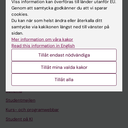
Forskning
Viss information kan överföras till länder utanför EU.
Genom att samtycka godkänner du att vi sparar
Om KI
cookies.
Du kan när som helst ändra eller återkalla ditt
samtycke via kakikonen längst ned till vänster på
På gång
sidan.
Nyheter
Mer information om våra kakor
Read this information in English
Kalender
Tillåt endast nödvändiga
Student
Tillåt mina valda kakor
Ladok
Tillåt alla
Canvas
Schema
Studentmejlen
Kurs- och programwebbar
Student på KI