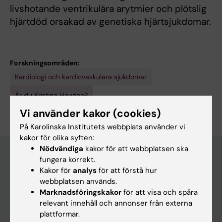
livshotande ventrikulära arytmier och plötslig
hjärtdöd orsakad av genetiska hjärtsjukdomar.
Forskningsområden:
Kardiologi och kardiovaskulära sjukdomar
Är du Kristina Haugaa?
Redigera din profil
Vi använder kakor (cookies)
På Karolinska Institutets webbplats använder vi
kakor för olika syften:
Nödvändiga
kakor för att webbplatsen ska
fungera korrekt.
Kakor för
analys
för att förstå hur
Huvudmeny
webbplatsen används.
Utbildning
Marknadsföringskakor
för att visa och spåra
relevant innehåll och annonser från externa
Forskarutbildning
plattformar.