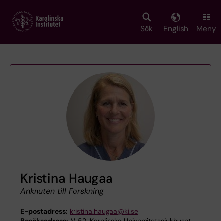
Skip
to
main
Sök
English
Meny
content
Kristina Haugaa
Anknuten till Forskning
E-postadress:
kristina.haugaa@ki.se
Besöksadress:
M 52, Karolinska Universitetssjukhuset