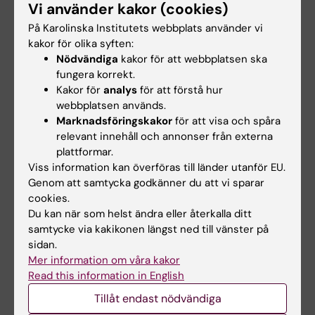
Vi använder kakor (cookies)
2011-2012
På Karolinska Institutets webbplats använder vi
var jag projektledare för Belysningsprojektet
kakor för olika syften:
för Nya S:t Erik, ett tvärvetenskapligt
Nödvändiga
kakor för att webbplatsen ska
multidisciplinärt forskningssamarbete mellan
fungera korrekt.
S:t Erik, KI
Kakor för
analys
för att förstå hur
webbplatsen används.
och KTH som rörde belysning och ljusdesign
Marknadsföringskakor
för att visa och spåra
och resulterade i tre publikationer. Lean i
relevant innehåll och annonser från externa
sjukvården och Lean och ledarskap är andra
plattformar.
intresseområden. Just nu har vi ett
Viss information kan överföras till länder utanför EU.
uppföljniungsprojekt inom detta. På
Genom att samtycka godkänner du att vi sparar
Ögonkliniken Vrinnevi där jag var
cookies.
Du kan när som helst ändra eller återkalla ditt
verksamhetschef
samtycke via kakikonen längst ned till vänster på
2013-2016 arbetade man aktivt med Lean och
sidan.
ett arbete presenterades på en internationell
Mer information om våra kakor
konferens (ODAM/NES) i Köpenhamn augusti
Read this information in English
2014.
Tillåt endast nödvändiga
För överigt har jag varit medlem i