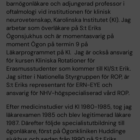
barnögonläkare och adjungerad professor i
oftalmologi vid institutionen för klinisk
neurovetenskap, Karolinska Institutet (KI). Jag
arbetar som överläkare på S:t Eriks
Ögonsjukhus och är momentasvarig på
moment Ögon på termin 9 på
Läkarprogrammet på KI. Jag är också ansvarig
för kursen Kliniska Rotationer för
Erasmusstudenter som kommer till KI/S:t Erik.
Jag sitter i Nationella Styrgruppen för ROP, är
S:t Eriks representant för ERN-EYE och
ansvarig för NHV-högspecialiserad vård ROP.
Efter medicinstudier vid KI 1980-1985, tog jag
läkarexamen 1985 och blev legitimerad läkare
1987. Därefter följde specialistutbildning till
ögonläkare, först på Ögonkliniken Huddinge
sjukhus och sedan från 1990 på S:t Eriks