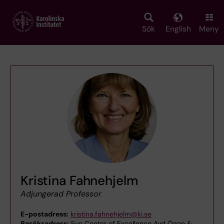
Skip
to
main
Sök
English
Meny
content
Kristina Fahnehjelm
Adjungerad Professor
E-postadress:
kristina.fahnehjelm@ki.se
Besöksadress:
Eye Center of Excellence Avd Ögon &