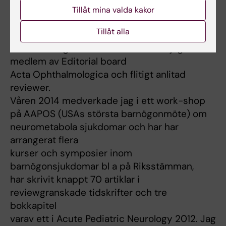
kvalitetsrådet på S:t Erik, har studerat 15 hp
Tillåt mina valda kakor
patientsäkerhet på KTH och har läst Lean 7.5
Tillåt alla
hp på Luleå
Tekniska Högskola. Sedan flera år är jag
medlem av Editorial board
Acta Ophthalmologica och flitigt anlitad
reviewer.
Våren 2014 medverkade jag i ett work-shop
på AAPOS (USAs största barnögonmöte) om
neurometabola sjukdomar och har har
arrangerat flera
kurser och symposier inom
barnögonsjukdomar bl a på Riksstämman,
har skrivit knappt 70 artiklar i
reviewgranskade tidskrifter och tre
bokkapitel
varav ett i Acute Pediatric Neurology 2012. Jag