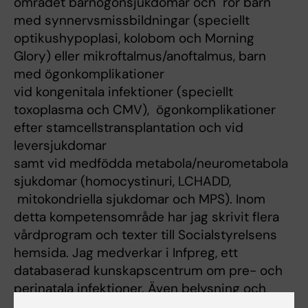
området barnögonsjukdomar och rör barn
med synnervsmissbildningar (speciellt
optikushypoplasi, kolobom och Morning
Glory) eller mikroftalmus/anoftalmus, barn
med ögonkomplikationer
vid kongenitala infektioner (speciellt
toxoplasma och CMV), ögonkomplikationer
efter stamcellstransplantation och vid
leversjukdomar
samt vid medfödda metabola/neurometabola
sjukdomar (homocystinuri, LCHADD,
mitokondriella sjukdomar och MPS). Inom
detta kompetensområde har jag skrivit flera
vårdprogram och texter till Socialstyrelsens
hemsida. Jag medverkar i Infpreg, ett
databaserad kunskapscentrum om pre- och
perinatala infektioner. Även belysning och
synergonomi ligger mig varmt om hjärtat och