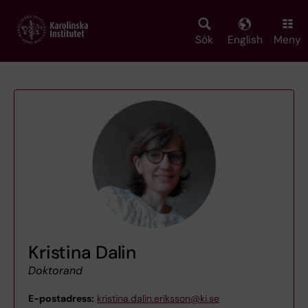
Skip
to
main
Sök
English
Meny
content
Kristina Dalin
Doktorand
E-postadress:
kristina.dalin.eriksson@ki.se