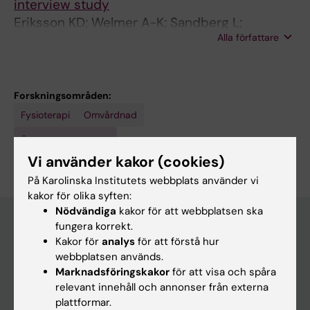
interview study
Eriksson KD; Welmer A-K; Sandberg L;
Alla författare
Bostrom A-M
Forskningsområden:
Fysioterapi
Omvårdnad
Är du Kristina Dalin?
Redigera din profil
Vi använder kakor (cookies)
På Karolinska Institutets webbplats använder vi
kakor för olika syften:
Nödvändiga
kakor för att webbplatsen ska
fungera korrekt.
Kakor för
analys
för att förstå hur
Huvudmeny
webbplatsen används.
Marknadsföringskakor
för att visa och spåra
Utbildning
relevant innehåll och annonser från externa
Forskarutbildning
plattformar.