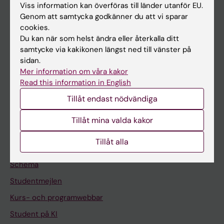
Viss information kan överföras till länder utanför EU.
Forskning
Genom att samtycka godkänner du att vi sparar
Om KI
cookies.
Du kan när som helst ändra eller återkalla ditt
samtycke via kakikonen längst ned till vänster på
På gång
sidan.
Mer information om våra kakor
Nyheter
Read this information in English
Kalender
Tillåt endast nödvändiga
Student
Tillåt mina valda kakor
Ladok
Tillåt alla
Canvas
Schema
Studentmejlen
Kurs- och programwebbar
Student på KI