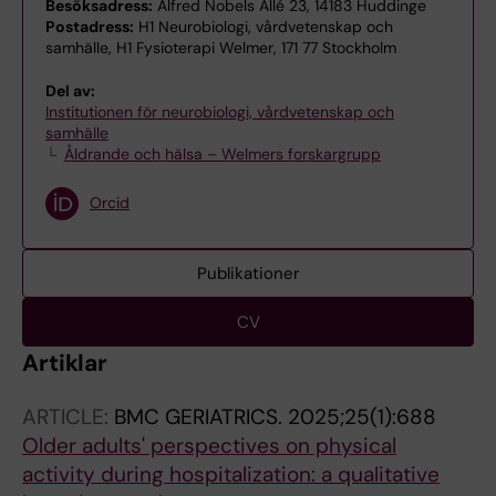
Besöksadress:
Alfred Nobels Allé 23, 14183 Huddinge
Postadress:
H1 Neurobiologi, vårdvetenskap och
samhälle, H1 Fysioterapi Welmer, 171 77 Stockholm
Del av:
Institutionen för neurobiologi, vårdvetenskap och
samhälle
Åldrande och hälsa – Welmers forskargrupp
Orcid
Publikationer
CV
Artiklar
ARTICLE:
BMC GERIATRICS.
2025;25(1):688
Older adults' perspectives on physical
activity during hospitalization: a qualitative