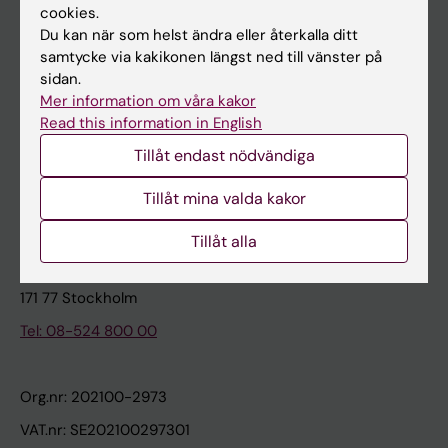
cookies.
Du kan när som helst ändra eller återkalla ditt
Kontakta och besök KI
samtycke via kakikonen längst ned till vänster på
sidan.
Universitetsbiblioteket
Mer information om våra kakor
Stöd forskning och utbildning
Read this information in English
Jobba på KI
Tillåt endast nödvändiga
Karolinska Institutet Innovation
Tillåt mina valda kakor
Kontakta presstjänsten
Tillåt alla
Karolinska Institutet
171 77 Stockholm
Tel: 08-524 800 00
Org.nr: 202100-2973
VAT.nr: SE202100297301