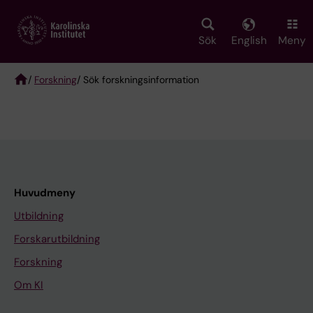
Skip
to
main
Sök
English
Meny
content
/
Forskning
/ Sök forskningsinformation
Breadcrumb
Huvudmeny
Utbildning
Forskarutbildning
Forskning
Om KI