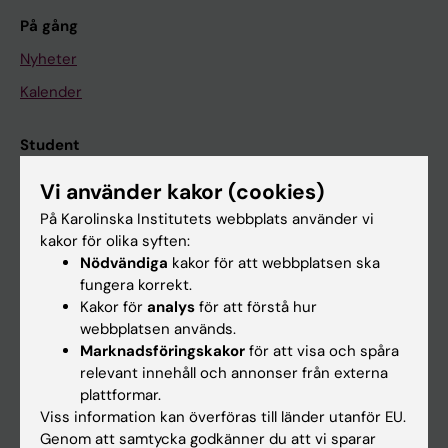
På gång
Nyheter
Kalender
Student
Ladok
Vi använder kakor (cookies)
Canvas
På Karolinska Institutets webbplats använder vi
kakor för olika syften:
Schema
Nödvändiga
kakor för att webbplatsen ska
Studentmejlen
fungera korrekt.
Kakor för
analys
för att förstå hur
Kurs- och programwebbar
webbplatsen används.
Student på KI
Marknadsföringskakor
för att visa och spåra
relevant innehåll och annonser från externa
plattformar.
Medarbetare
Viss information kan överföras till länder utanför EU.
Genom att samtycka godkänner du att vi sparar
Medarbetarportalen