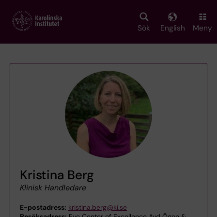
Skip
to
main
Sök
English
Meny
content
Kristina Berg
Klinisk Handledare
E-postadress:
kristina.berg@ki.se
Besöksadress:
Eye Center of Excellence Avd Ögon &