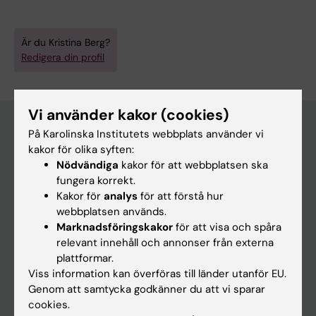
Är du Kristina Berg?
Redigera din profil
Vi använder kakor (cookies)
På Karolinska Institutets webbplats använder vi
kakor för olika syften:
Huvudmeny
Nödvändiga
kakor för att webbplatsen ska
Utbildning
fungera korrekt.
Kakor för
analys
för att förstå hur
Forskarutbildning
webbplatsen används.
Forskning
Marknadsföringskakor
för att visa och spåra
relevant innehåll och annonser från externa
Om KI
plattformar.
Viss information kan överföras till länder utanför EU.
Genom att samtycka godkänner du att vi sparar
På gång
cookies.