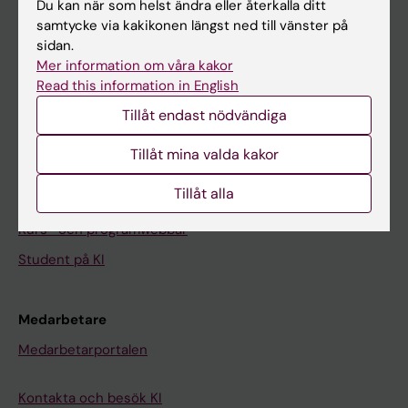
Nyheter
Du kan när som helst ändra eller återkalla ditt
samtycke via kakikonen längst ned till vänster på
Kalender
sidan.
Mer information om våra kakor
Student
Read this information in English
Ladok
Tillåt endast nödvändiga
Canvas
Tillåt mina valda kakor
Schema
Tillåt alla
Studentmejlen
Kurs- och programwebbar
Student på KI
Medarbetare
Medarbetarportalen
Kontakta och besök KI