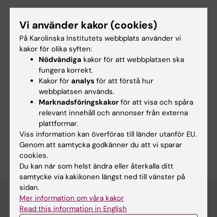
Min huvudhandledare är:
Vi använder kakor (cookies)
Hans Ranch Lundin
, Med. Dr., Leg. Läkare,
På Karolinska Institutets webbplats använder vi
Specialist i
kakor för olika syften:
Allmänmedicin
Nödvändiga
kakor för att webbplatsen ska
fungera korrekt.
Kakor för
analys
för att förstå hur
webbplatsen används.
Marknadsföringskakor
för att visa och spåra
Forskningsämnen:
relevant innehåll och annonser från externa
Benskörhet
plattformar.
Viss information kan överföras till länder utanför EU.
Är du Kristin Moystad Michelet?
Genom att samtycka godkänner du att vi sparar
Redigera din profil
cookies.
Du kan när som helst ändra eller återkalla ditt
samtycke via kakikonen längst ned till vänster på
sidan.
Mer information om våra kakor
Read this information in English
Huvudmeny