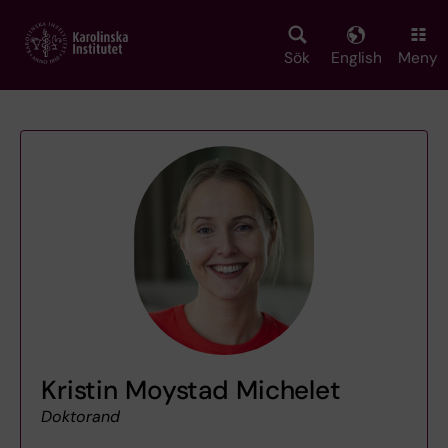
Skip
to
main
Sök
English
Meny
content
Kristin Moystad Michelet
Doktorand