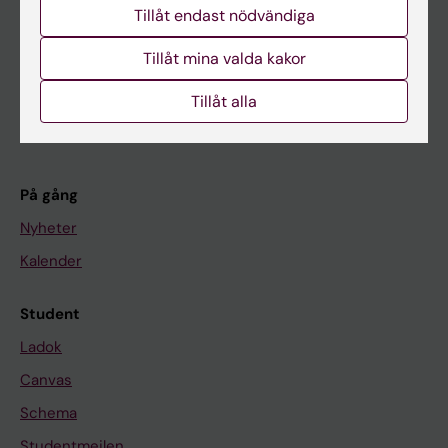
Tillåt endast nödvändiga
Utbildning
Tillåt mina valda kakor
Forskarutbildning
Forskning
Tillåt alla
Om KI
På gång
Nyheter
Kalender
Student
Ladok
Canvas
Schema
Studentmejlen