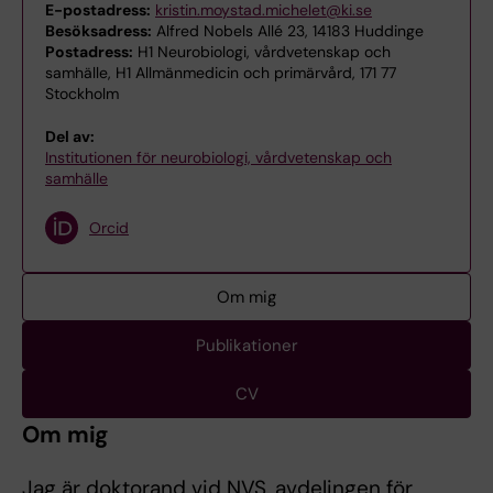
E-postadress:
kristin.moystad.michelet@ki.se
Besöksadress:
Alfred Nobels Allé 23, 14183 Huddinge
Postadress:
H1 Neurobiologi, vårdvetenskap och
samhälle, H1 Allmänmedicin och primärvård, 171 77
Stockholm
Del av:
Institutionen för neurobiologi, vårdvetenskap och
samhälle
Orcid
Om mig
Publikationer
CV
Om mig
Jag är doktorand vid NVS, avdelingen för