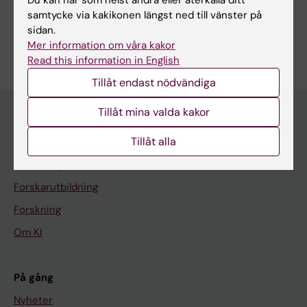
Du kan när som helst ändra eller återkalla ditt
(Samhällsvetenskaplig inriktn.under 50908)
samtycke via kakikonen längst ned till vänster på
sidan.
Är du Klas Ytterbrink Nordenskiöld?
Mer information om våra kakor
Redigera din profil
Read this information in English
Tillåt endast nödvändiga
Tillåt mina valda kakor
Tillåt alla
Huvudmeny
Utbildning
Forskarutbildning
Forskning
Om KI
På gång
Nyheter