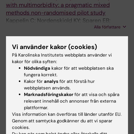
with multimorbidity: a pragmatic mixed
methods non-randomised pilot study
Kappelin C; Nordenskiold KY; Sparen EB;
Alla författare
Lagerin A; Wachtler C
ARTICLE:
BMC HEALTH SERVICES RESEARCH.
Vi använder kakor (cookies)
2022;22(1):212
På Karolinska Institutets webbplats använder vi
Diagnosis and treatment of vulnerable
kakor för olika syften:
migrants: a retrospective study at a Doctors
Nödvändiga
kakor för att webbplatsen ska
of the World clinic in Stockholm
fungera korrekt.
Nordenskiold KY; Olsson J-E; Bertilson BC
Kakor för
analys
för att förstå hur
webbplatsen används.
Marknadsföringskakor
för att visa och spåra
relevant innehåll och annonser från externa
Forskningsområden:
plattformar.
Allmänmedicin
Viss information kan överföras till länder utanför EU.
Genom att samtycka godkänner du att vi sparar
Folkhälsovetenskap, global hälsa och socialmedicin
cookies.
Gerontologi, medicinsk/hälsovetenskaplig inriktning