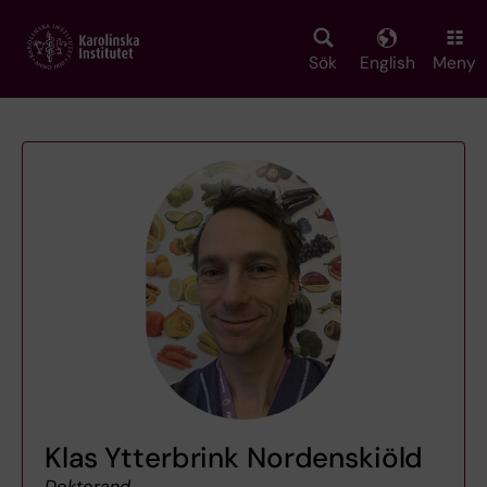
Skip
to
main
Sök
English
Meny
content
Klas Ytterbrink Nordenskiöld
Doktorand