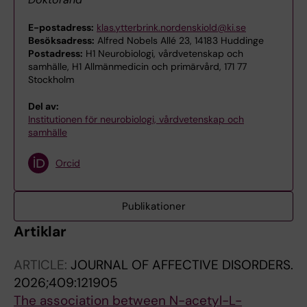
E-postadress:
klas.ytterbrink.nordenskiold@ki.se
Besöksadress:
Alfred Nobels Allé 23, 14183 Huddinge
Postadress:
H1 Neurobiologi, vårdvetenskap och
samhälle, H1 Allmänmedicin och primärvård, 171 77
Stockholm
Del av:
Institutionen för neurobiologi, vårdvetenskap och
samhälle
Orcid
Publikationer
Artiklar
ARTICLE:
JOURNAL OF AFFECTIVE DISORDERS.
2026;409:121905
The association between N-acetyl-L-