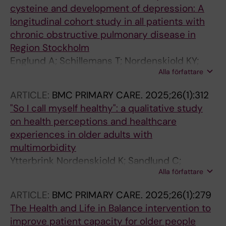
cysteine and development of depression: A
longitudinal cohort study in all patients with
chronic obstructive pulmonary disease in
Region Stockholm
Englund A; Schillemans T; Nordenskiold KY;
Alla författare
Wallensten J; Carlsson AC; Wachtler C
ARTICLE:
BMC PRIMARY CARE.
2025;26(1):312
"So I call myself healthy": a qualitative study
on health perceptions and healthcare
experiences in older adults with
multimorbidity
Ytterbrink Nordenskiold K; Sandlund C;
Alla författare
Kappelin C; Norman K; Wachtler C
ARTICLE:
BMC PRIMARY CARE.
2025;26(1):279
The Health and Life in Balance intervention to
improve patient capacity for older people